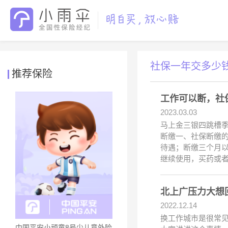
社保一年交多少
推荐保险
工作可以断，社
2023.03.03
马上金三银四跳槽季
断缴一、社保断缴的
待遇；断缴三个月
继续使用，买药或
北上广压力大想
2022.12.14
换工作城市是很常
中国平安小顽童8号少儿意外险