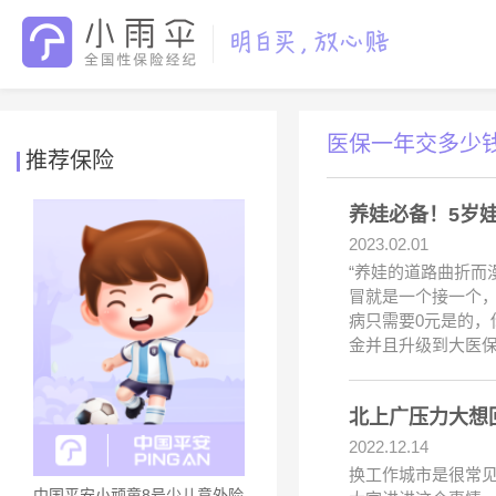
医保一年交多少
推荐保险
养娃必备！5岁
2023.02.01
“养娃的道路曲折而
冒就是一个接一个
病只需要0元是的
金并且升级到大医
北上广压力大想
2022.12.14
换工作城市是很常
中国平安小顽童8号少儿意外险