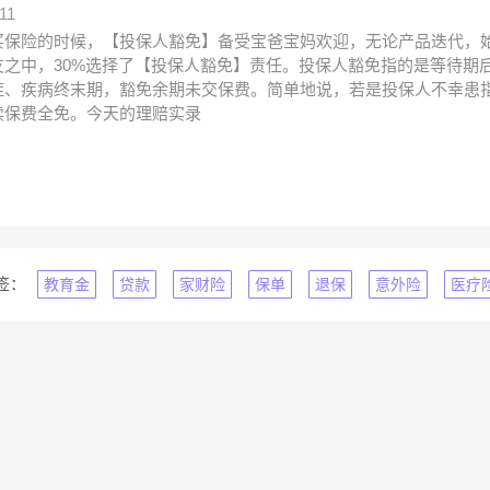
11
买保险的时候，【投保人豁免】备受宝爸宝妈欢迎，无论产品迭代，
友之中，30%选择了【投保人豁免】责任。投保人豁免指的是等待期
症、疾病终末期，豁免余期未交保费。简单地说，若是投保人不幸患指
续保费全免。今天的理赔实录
签：
教育金
贷款
家财险
保单
退保
意外险
医疗