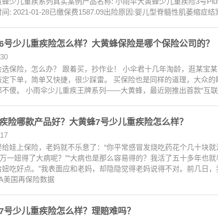
蜂少儿重疾系列真实案例产品名称: 小雨伞大黄蜂少儿重疾险3号Plus
间: 2021-01-28已缴保费1587.09出险原因:婴儿型脊髓性肌萎缩症
6号少儿重疾险怎么样？大黄蜂保险是哪个保险公司的？
.30
会选保险，怎么办？ 跟着买，抄作业！ 小伞君十几年淘龄，逛某宝
敲定下单，简单又快捷，很少踩雷。 买保险也是同样的道理，大众的
都不傻。 小雨伞少儿重疾王牌系列——大黄蜂，最近刚推出首款“互联
疾险哪款产品好？大黄蜂7号少儿重疾险怎么样？
.17
要给娃上保险，老妈就不乐意了：“你平常感冒发烧吃药花个几十块就
那万一妞得了大病呢？”“大病也是那么容易得的？我活了五十多年也就
给妞吃好点。”我表面应和老妈，却隐隐觉得老妈说得不对。前几日，
A美国再保险数据
7号少儿重疾险怎么样？理赔难吗？