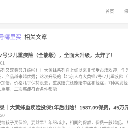
首页
号哪里买
相关文章
7号少儿重疾险（全能版），全面大升级，太炸了！
.01
系列又双叒叕升级啦！！大黄蜂系列自上线以来非常受市场欢迎，作
级，产品越来越优秀；这次升级的【北京人寿大黄蜂7号少儿重疾险
障加倍，价格几乎保持没变；重疾赔完还能赔中症和轻症，7种高发
么重疾，二次癌症符合条件都能
录｜大黄蜂重疾险投保1年后出险！1587.09保费，45万
.30
说给孩子买保险，要趁早？年纪越小，相同的保额，保费一般越低。 