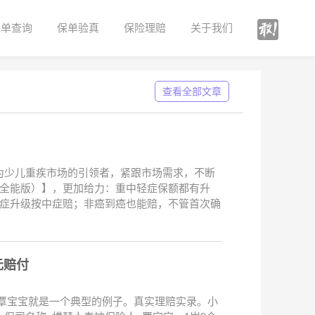
保单查询
保单验真
保险理赔
关于我们
查看全部文章
为少儿重疾市场的引领者，紧跟市场需求，不断
（全能版）】，更加给力：重中轻症保额都有升
轻症升级按中症赔；非癌到癌也能赔，不管首次确
元赔付
覃宝宝就是一个典型的例子。真实理赔实录。小