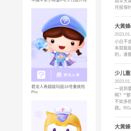
雨伞大黄
月投保时
大黄蜂
2023.01
小白不
本就能
的，谁
少儿重
2023.01
君龙人寿超级玛丽16号重疾险
一说到
Pro
啊？”“
不如多
跳。RG
大黄蜂