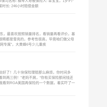
保司名称: 横琴人寿被保险人: 覃宝宝，1岁9个
结案时长: 246小时赔偿金额
某东，最喜欢按照销量排名，看销量再看评价，基
眼睛都是雪亮的，参考性很高，毕竟咱们做父母
网专属”，大黄蜂6号少儿重疾
治好了！几十块保险理赔那么麻烦，你时间多
看到两三例！”老妈不屑，“你有买保险那闲钱还
我看到RGA美国再保险的一个数据，着实吓了一