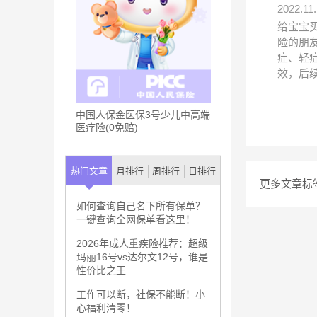
2022.11.
给宝宝
险的朋
症、轻
效，后
中国人保金医保3号少儿中高端
医疗险(0免赔)
热门文章
月排行
周排行
日排行
更多文章标
如何查询自己名下所有保单？
一键查询全网保单看这里！
2026年成人重疾险推荐：超级
玛丽16号vs达尔文12号，谁是
性价比之王
工作可以断，社保不能断！小
心福利清零！