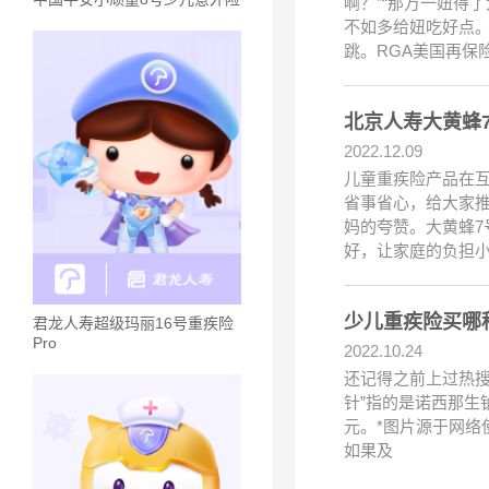
啊？”“那万一妞得
不如多给妞吃好点。
跳。RGA美国再保
北京人寿大黄蜂
2022.12.09
儿童重疾险产品在互
省事省心，给大家推
妈的夸赞。大黄蜂
好，让家庭的负担
少儿重疾险买哪
君龙人寿超级玛丽16号重疾险
Pro
2022.10.24
还记得之前上过热搜
针”指的是诺西那生钠
元。*图片源于网络
如果及