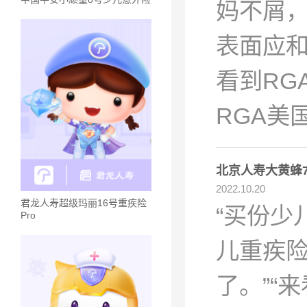
妈不屑，
表面应
看到RG
RGA美
北京人寿大黄蜂
2022.10.20
君龙人寿超级玛丽16号重疾险
“买份少
Pro
儿重疾险
了。”“