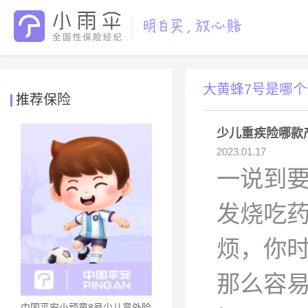
大黄蜂7号是哪个
推荐保险
少儿重疾险哪款
2023.01.17
一说到要
发烧吃
烦，你时
那么容易
中国平安小顽童8号少儿意外险