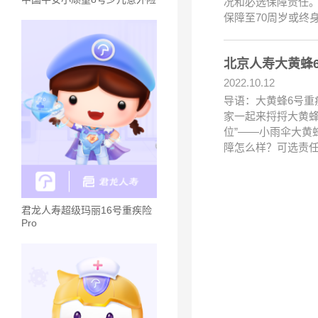
况和必选保障责任。
保障至70周岁或终
北京人寿大黄蜂
2022.10.12
导语：大黄蜂6号重
家一起来捋捋大黄蜂
位”——小雨伞大黄
障怎么样？可选责
君龙人寿超级玛丽16号重疾险
Pro