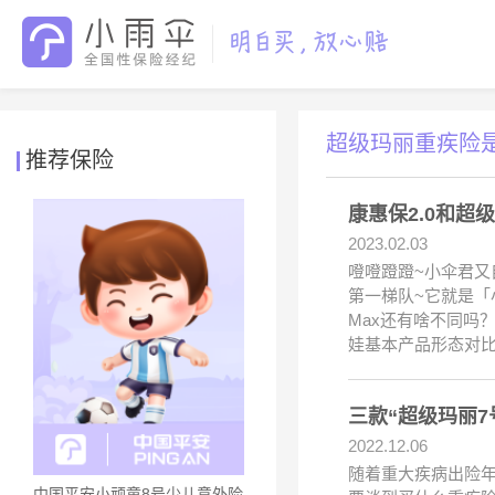
超级玛丽重疾险
推荐保险
康惠保2.0和超
2023.02.03
噔噔蹬蹬~小伞君又
第一梯队~它就是「
Max还有啥不同吗
娃基本产品形态对
三款“超级玛丽
2022.12.06
随着重大疾病出险年
中国平安小顽童8号少儿意外险