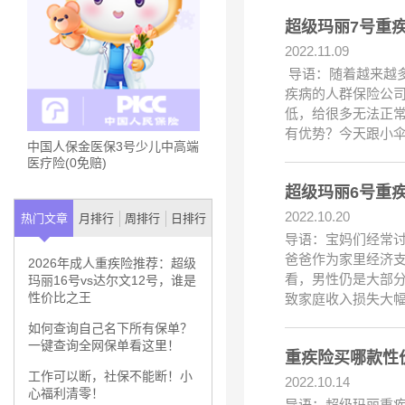
超级玛丽7号重
2022.11.09
导语：随着越来越
疾病的人群保险公
低，给很多无法正
有优势？今天跟小
中国人保金医保3号少儿中高端
医疗险(0免赔)
超级玛丽6号重
2022.10.20
热门文章
月排行
周排行
日排行
导语：宝妈们经常
爸爸作为家里经济
2026年成人重疾险推荐：超级
看，男性仍是大部
玛丽16号vs达尔文12号，谁是
性价比之王
致家庭收入损失大
如何查询自己名下所有保单？
一键查询全网保单看这里！
重疾险买哪款性
工作可以断，社保不能断！小
2022.10.14
心福利清零！
导语：超级玛丽重