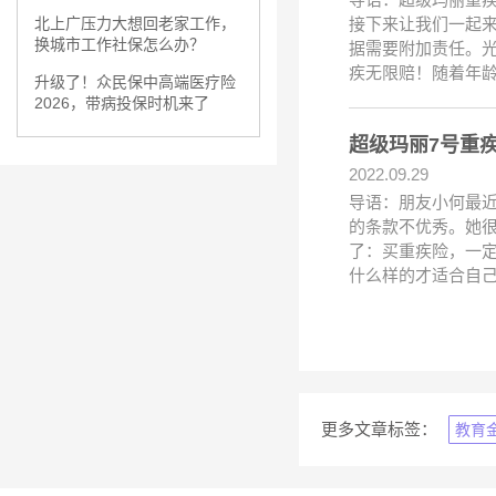
接下来让我们一起
北上广压力大想回老家工作，
换城市工作社保怎么办？
据需要附加责任。光
疾无限赔！随着年
升级了！众民保中高端医疗险
2026，带病投保时机来了
超级玛丽7号重疾
2022.09.29
导语：朋友小何最近
的条款不优秀。她
了：买重疾险，一
什么样的才适合自己呢.
更多文章标签：
教育