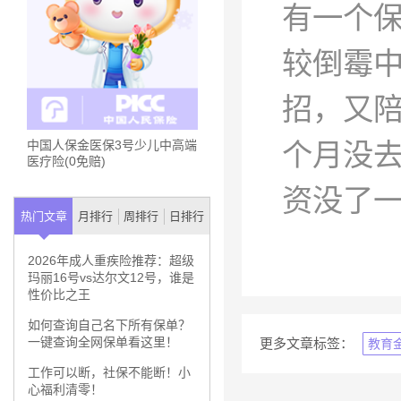
有一个
较倒霉
招，又
个月没
中国人保金医保3号少儿中高端
医疗险(0免赔)
资没了
热门文章
月排行
周排行
日排行
2026年成人重疾险推荐：超级
玛丽16号vs达尔文12号，谁是
性价比之王
如何查询自己名下所有保单？
一键查询全网保单看这里！
更多文章标签：
教育
工作可以断，社保不能断！小
心福利清零！