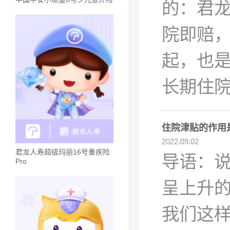
的：君
院即赔，
起，也是
长期住
住院津贴的作用
2022.09.02
君龙人寿超级玛丽16号重疾险
导语：
Pro
呈上升
我们这