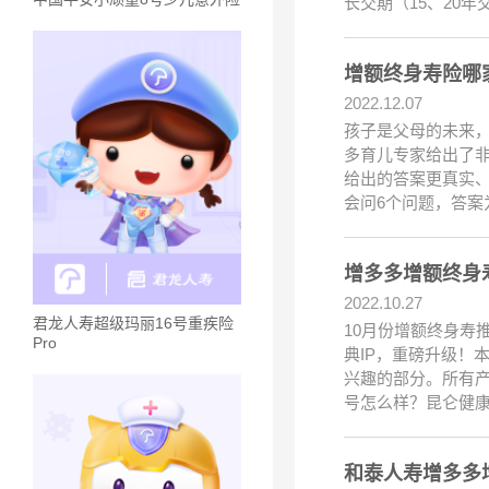
长交期（15、20
增额终身寿险哪
2022.12.07
孩子是父母的未来
多育儿专家给出了
给出的答案更真实
会问6个问题，答案
增多多增额终身
2022.10.27
君龙人寿超级玛丽16号重疾险
10月份增额终身寿
Pro
典IP，重磅升级！
兴趣的部分。所有
号怎么样？昆仑健康
和泰人寿增多多