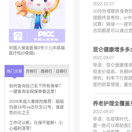
2022.10.27
10月份增额终身寿
增额终身寿险，ir
试算）链接一一提
合同都是可以通过
中国人保金医保3号少儿中高端
昆仑健康增多多
医疗险(0免赔)
2022.09.07
导语：昆仑健康增多
现金价值高，长期I
热门文章
月排行
周排行
日排行
得到，利率下行是
里的财富增值，赢
如何查询自己名下所有保单？
一键查询全网保单看这里！
2026年成人重疾险推荐：超级
养老护理全覆盖
玛丽16号vs达尔文12号，谁是
2022.09.07
性价比之王
导语：在疫情时代
工作可以断，社保不能断！小
要一款可以帮助我们
心福利清零！
突、上海疫情...