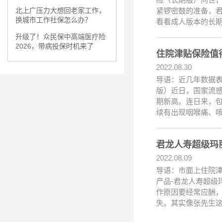
紧锣密鼓的准备，
北上广压力大想回老家工作，
换城市工作社保怎么办？
看看成人版本的长
升级了！众民保中高端医疗险
2026，带病投保时机来了
住院津贴保险值
2022.08.30
导语：近几年数据表
版）近日，国家流
期新高。连日来，
续有出现咽喉痛、
君龙人寿超级玛
2022.08.09
导语：市面上住院
产品-君龙人寿超级
作原因要经常应酬
失。其实像张先生