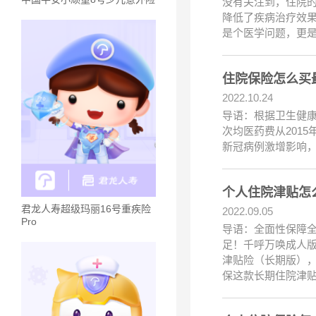
没有关注到，住院
降低了疾病治疗效
是个医学问题，更
住院保险怎么买
2022.10.24
导语：根据卫生健康
次均医药费从2015
新冠病例激增影响，
个人住院津贴怎
君龙人寿超级玛丽16号重疾险
2022.09.05
Pro
导语：全面性保障
足！千呼万唤成人
津贴险（长期版），
保这款长期住院津