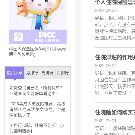
个人住院保险怎
2022.09.02
导语：根据我国卫
耗。那么，有没有一
期版住院津贴险，只要
全国医疗卫生机构
中国人保金医保3号少儿中高端
医疗险(0免赔)
住院津贴的作用
2022.09.02
导语：说到住院，
热门文章
月排行
周排行
日排行
月因住院没有工作
出院那天，孩子也
如何查询自己名下所有保单？
键，本月工资没了
一键查询全网保单看这里！
2026年成人重疾险推荐：超级
玛丽16号vs达尔文12号，谁是
住院险如何购买
性价比之王
2022.09.01
工作可以断，社保不能断！小
导语：一般住院津
心福利清零！
险（长期版）问世