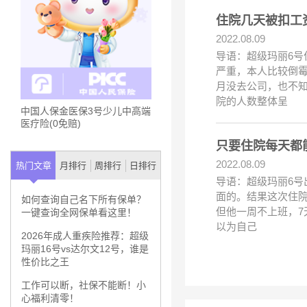
2022.08.09
导语：超级玛丽6号
严重，本人比较倒
月没去公司，也不知
院的人数整体呈
中国人保金医保3号少儿中高端
医疗险(0免赔)
只要住院每天都
2022.08.09
热门文章
月排行
周排行
日排行
导语：超级玛丽6号
面的。结果这次住院花
如何查询自己名下所有保单？
但他一周不上班，7
一键查询全网保单看这里！
以为自己
2026年成人重疾险推荐：超级
玛丽16号vs达尔文12号，谁是
性价比之王
工作可以断，社保不能断！小
心福利清零！