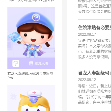
轻被保险人的经济
丽6号。这是首款
天数给付保险金的
住院津贴有必要
2022.08.17
导语:住院动辄就
买吗？本文带你读
小，有着沉重的家
很多人没有意识到
君龙人寿超级玛
君龙人寿超级玛丽16号重疾险
Pro
2022.08.12
导语：近日，新上线
们就详细得唠唠为
编，“我买了的一年
品便宜，兴冲冲得