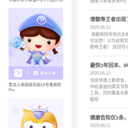
海保人寿增多多8号
增额寿王者出现
2025.06.12
增额寿险市场也太卷
空出世！以为这就完
额寿王者！ 这回
最快3年回本、I
2025.06.12
当房贷遇上教育金，
君龙人寿超级玛丽16号重疾险
90后家庭的真实写
Pro
工具，同时覆盖长期
能给
健康告知仅1条
2025.06.11