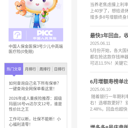
当养老焦虑撞上利率
上40岁了，想给退
增多多8号增额终身
最快3年回血，收
2025.06.11
中国人保金医保3号少儿中高端
5月份开始，各大国
医疗险(0免赔)
都在抢这款存钱神器
可达11.5%！关
热门文章
月排行
周排行
日排行
6月增额寿榜单
如何查询自己名下所有保单？
一键查询全网保单看这里！
2025.06.10
随着银行一年期利率跌
2026年成人重疾险推荐：超级
右！选哪款更好？ 
玛丽16号vs达尔文12号，谁是
2.48%，回血也
性价比之王
工作可以断，社保不能断！小
心福利清零！
增多多8号庆典