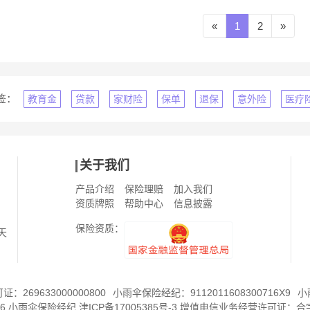
«
1
2
»
签：
教育金
贷款
家财险
保单
退保
意外险
医疗
关于我们
产品介绍
保险理赔
加入我们
资质牌照
帮助中心
信息披露
保险资质：
天
269633000000800
小雨伞保险经纪：9112011608300716X9
小
6
小雨伞保险经纪
津ICP备17005385号-3
增值电信业务经营许可证：
合字