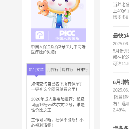
当养老
上40岁
增多多8
最快3
2025.06
中国人保金医保3号少儿中高端
5月份开
医疗险(0免赔)
都在抢
可达1
热门文章
月排行
周排行
日排行
6月增
如何查询自己名下所有保单？
一键查询全网保单看这里！
2025.06
随着银行
2026年成人重疾险推荐：超级
右！选
玛丽16号vs达尔文12号，谁是
2.48
性价比之王
工作可以断，社保不能断！小
心福利清零！
增多多