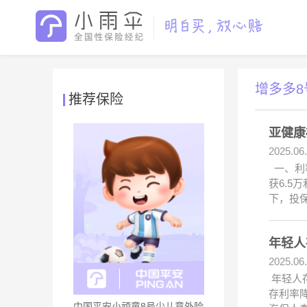
增多多8
推荐保险
亚健康
2025.06
一、利率
获6.5
下，投
年轻人
2025.06
年轻人存
存利率
中国平安小顽童8号少儿意外险