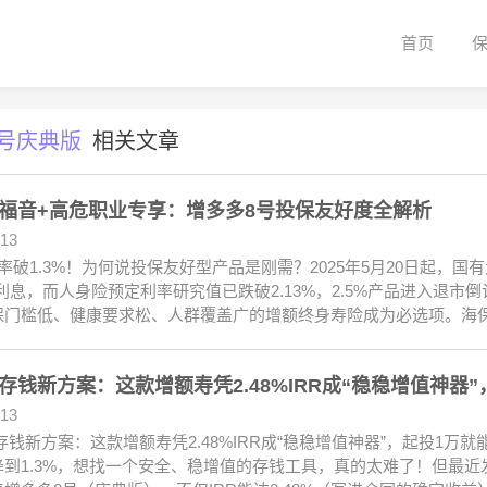
首页
号庆典版
相关文章
福音+高危职业专享：增多多8号投保友好度全解析
.13
破1.3%！为何说投保友好型产品是刚需？2025年5月20日起，国有
万利息，而人身险预定利率研究值已跌破2.13%，2.5%产品进入退
保门槛低、健康要求松、人群覆盖广的增额终身寿险成为必选项。海
存钱新方案：这款增额寿凭2.48%IRR成“稳稳增值神器
.13
钱新方案：这款增额寿凭2.48%IRR成“稳稳增值神器”，起投1万
降到1.3%，想找一个安全、稳增值的存钱工具，真的太难了！但最