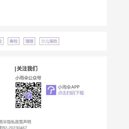
险
寿险
理赔
少儿保险
关注我们
雨伞隐私政策声明
B2-20230467