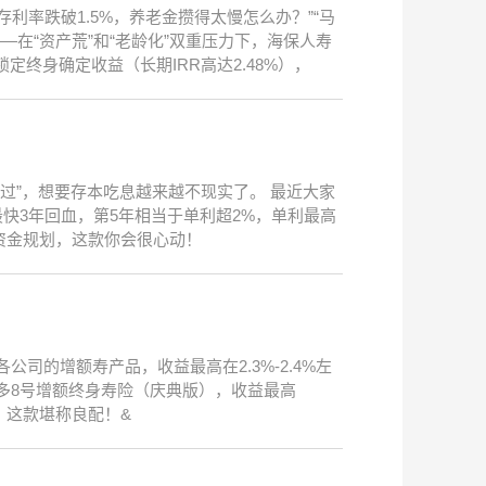
利率跌破1.5%，养老金攒得太慢怎么办？”“马
—在“资产荒”和“老龄化”双重压力下，海保人寿
终身确定收益（长期IRR高达2.48%），
难过”，想要存本吃息越来越不现实了。 最近大家
快3年回血，第5年相当于单利超2%，单利最高
期资金规划，这款你会很心动！
公司的增额寿产品，收益最高在2.3%-2.4%左
多8号增额终身寿险（庆典版），收益最高
，这款堪称良配！&