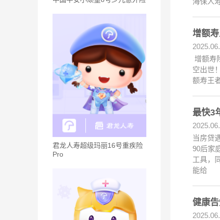
海保人寿
增额寿
2025.06
增额寿险
空出世！
额寿王
最快3
2025.06
当房贷遇
君龙人寿超级玛丽16号重疾险
90后家
Pro
工具，
能给
健康告
2025.06