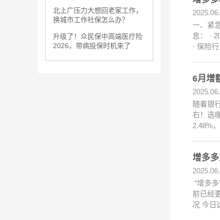
北上广压力大想回老家工作，
2025.06
换城市工作社保怎么办？
一、紧
息： ·
升级了！众民保中高端医疗险
2026，带病投保时机来了
· 保险
6月增
2025.06
随着银行
右！选
2.48
增多多
2025.06
“增多多
前已经更
况 今