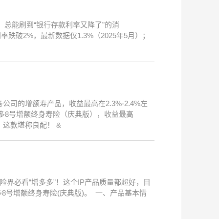
，总能刷到“银行存款利率又降了”的消
期利率跌破2%，最新数据仅1.3%（2025年5月）；
司的增额寿产品，收益最高在2.3%-2.4%左
多8号增额终身寿险（庆典版），收益最高
，这款堪称良配！ &
额险界必看“增多多”！这个IP产品质量都超好，目
8号增额终身寿险(庆典版)。 一、产品基本情