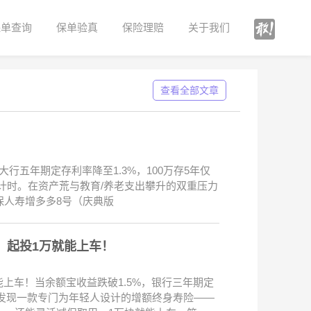
保单查询
保单验真
保险理赔
关于我们
查看全部文章
大行五年期定存利率降至1.3%，100万存5年仅
市倒计时。在资产荒与教育/养老支出攀升的双重压力
保人寿增多多8号（庆典版
”，起投1万就能上车！
就能上车！当余额宝收益跌破1.5%，银行三年期定
近发现一款专门为年轻人设计的增额终身寿险——