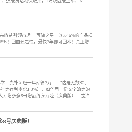
益），还能灵活减保取用，1万块就能上车，简
高收益引领市场！ 可随之另一款2.46%的产品横
.48%！回血还超快，最快3年即可回本！真正增
！
小学，光补习班一年就得3万……”这是无数80、
5年定存利率仅1.3%），如何用一份安全确定的
人寿增多多8号增额终身寿险（庆典版），或许
多8号庆典版！