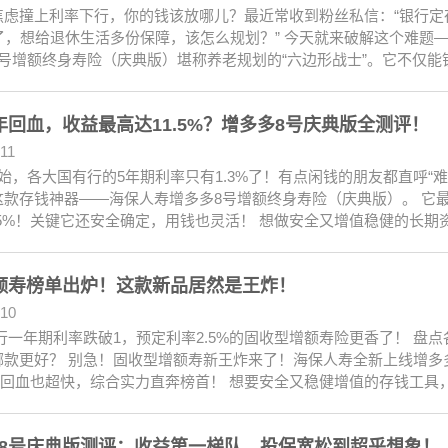
焦虑撞上利率下行，你的钱该放哪儿？最近常收到粉丝私信：“银行定存
了，想给退休生活多份保障，该怎么规划？” 今天就来破解这个难题—
号增额终身寿险（庆典版）堪称养老规划的“六边形战士”。它不仅能锁定
年回血，收益最高达11.5%？增多多8号庆典版全测评！
.11
始，各大国有行的5年期利率只有1.3%了！有点闲钱的朋友都直呼“
这款存钱神器——海保人寿增多多8号增额终身寿险（庆典版）。 它最
1.5%！关键它还安全确定，用钱也灵活！ 想做安全又增值稳健的长
额寿榜单出炉！这款新品居然是王炸！
.10
一年期利率跌破1，预定利率2.5%的固收型增额寿险更香了！ 盘点各
哪款更好？ 别急！固收型增额寿新王炸来了！海保人寿全新上线增多
%，回血也超快，综合实力直奔榜首！ 想要安全又稳健增值的存钱工具
8号庆典版测评：收益第一梯队，投保宽松到超乎想象！