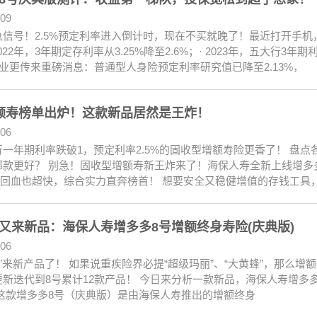
.09
急信号！2.5%预定利率进入倒计时，现在不买就晚了！最近打开手机
 2022年，3年期定存利率从3.25%降至2.6%；· 2023年，五大行3年
行业更传来重磅消息：普通型人身险预定利率研究值已降至2.13%，
额寿榜单出炉！这款新品居然是王炸！
.06
一年期利率跌破1，预定利率2.5%的固收型增额寿险更香了！ 盘点各公
哪款更好？ 别急！固收型增额寿新王炸来了！海保人寿全新上线增多
%，回血也超快，综合实力直奔榜首！ 想要安全又稳健增值的存钱工具
又来新品：海保人寿增多多8号增额终身寿险(庆典版)
.06
”来新产品了！ 如果说重疾险界必提“超级玛丽”、“大黄蜂”，那么增
新迭代到8号累计12款产品！ 今日来分析一款新品，海保人寿增多多
日这款增多多8号（庆典版）是由海保人寿推出的增额终身