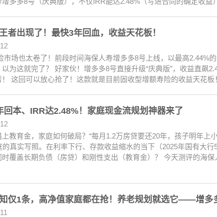
增多多8号（庆典版），不仅IRR能达2.48%（写进合同的确定收
王者出现了！最快3年回血，收益天花板！
.12
市场也太卷了！前段时间海保人寿增多多8号上线，以最高2.44%的
以为这就完了？ 好家伙！增多多8号直接升级“庆典版”，收益直飙2
者！ 这回可以放心抢了！这款就是目前固收型增额寿险的收益天花板
年回本、IRR达2.48%！家庭现金流规划神器来了
.12
上教育金，家庭如何破局？“每月1.2万房贷要还20年，孩子明年上
庭的真实写照。在利率下行、存款收益缩水的当下（2025年国有大行
同时覆盖长期负债（房贷）和刚性支出（教育金）？ 今天测评的海保
知仅1条，高净值家庭都在抢！养老规划就选它——增多
.11