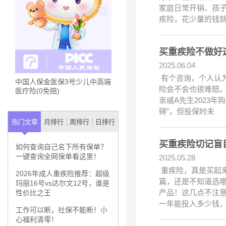
家庭日常开销、孩
疾险，花少量的钱就
买重疾险不做好
2025.06.04
有个咨询，个人认
中国人保金医保3号少儿中高端
险会不会也很难赔
医疗险(0免赔)
亲戚A先生2023
碍”，但投保时未
热门文章
月排行
周排行
日排行
买重疾险切记盲
如何查询自己名下所有保单？
一键查询全网保单看这里！
2025.05.28
重疾险，真是买起
2026年成人重疾险推荐：超级
篇，还是不知道选哪
玛丽16号vs达尔文12号，谁是
产品！这几点不注意
性价比之王
一年能投入多少钱
工作可以断，社保不能断！小
心福利清零！