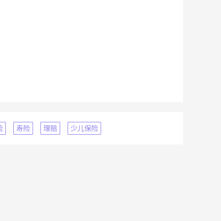
险
寿险
理赔
少儿保险