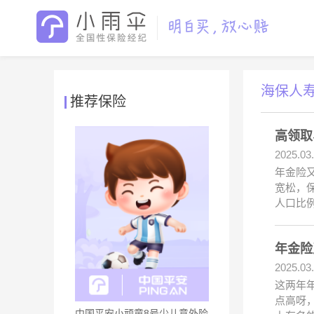
海保人
推荐保险
高领取
2025.03
年金险
宽松，
人口比
年金险
2025.03
这两年
点高呀
中国平安小顽童8号少儿意外险