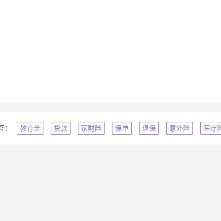
签：
教育金
贷款
家财险
保单
退保
意外险
医疗