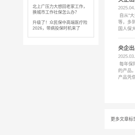
北上广压力大想回老家工作，
2025.04
换城市工作社保怎么办？
自从“大
等，多
升级了！众民保中高端医疗险
2026，带病投保时机来了
国人保
央企出
2025.03
每年保
的产品
产品凭
更多文章标