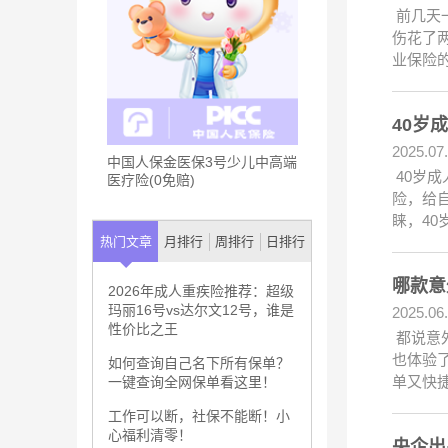
前几天
伤花了
业保险的
40岁
2025.07
中国人保金医保3号少儿中高端
40岁
医疗险(0免赔)
险，给
睐，40
热门文章
月排行
周排行
日排行
哪款意
2026年成人重疾险推荐：超级
玛丽16号vs达尔文12号，谁是
2025.06
性价比之王
都说意
也体验
如何查询自己名下所有保单？
单又快
一键查询全网保单看这里！
工作可以断，社保不能断！小
心福利清零！
央企出