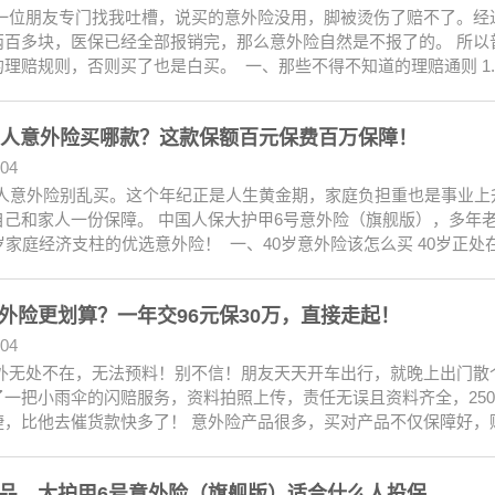
一位朋友专门找我吐槽，说买的意外险没用，脚被烫伤了赔不了。经
两百多块，医保已经全部报销完，那么意外险自然是不报了的。 所以
理赔规则，否则买了也是白买。 一、那些不得不知道的理赔通则 1.
成人意外险买哪款？这款保额百元保费百万保障！
.04
成人意外险别乱买。这个年纪正是人生黄金期，家庭负担重也是事业上
自己和家人一份保障。 中国人保大护甲6号意外险（旗舰版），多年老
岁家庭经济支柱的优选意外险！ 一、40岁意外险该怎么买 40岁正处
外险更划算？一年交96元保30万，直接走起！
.04
外无处不在，无法预料！别不信！朋友天天开车出行，就晚上出门散
了一把小雨伞的闪赔服务，资料拍照上传，责任无误且资料齐全，250
捷，比他去催货款快多了！ 意外险产品很多，买对产品不仅保障好，
品，大护甲6号意外险（旗舰版）适合什么人投保