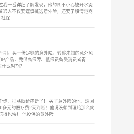
过我一番详细了解发现，他的脚不小心被开水烫
普通人不仅要谨慎挑选意外险，还要了解清楚商
 社保
升期。买一份足额的意外险，转移未知的意外风
IP产品，凭借高保障、低保费备受消费者青
在什么时期？
个步，把胳膊给摔断了！ 买了意外险的他，这回
0多元的医疗费2天到账！他说没想到理赔那么简
赔得也快！ 他投保的意外险