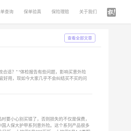
保单查询
保单验真
保险理赔
关于我们
查看全部文章
款合适？” “体检报告有些问题，影响买意外险
险便宜好用，现如今大家几乎不会纠结买不买的问
品时要小心别买错了，否则损失的不仅是保费，
中国人保大护甲系列意外险。这个系列产品很多