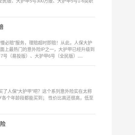
版、大护甲5号300万版、大护甲5号1-6类职
赔
“慢必赔”服务，理赔超时即赔！从此，人保大护
市面上最热门的意外险IP之一，大护甲已经升级到
号（易投版）、大护甲6号（全民版）....
买了人保“大护甲”吧？这个系列意外险实在太称
5岁各个年龄段都能买到； 性价比高还很高，低至
险