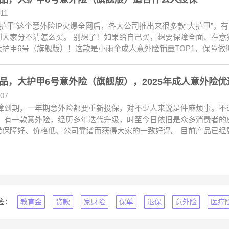
.11
护甲”这个意外险IP火爆全网后，各大公司推出来很多款“大护甲”，
到大家分不清怎么买。 别想了！如果给自己买，想要保障全面、在意
大护甲6号（旗舰版）！这款是小雨伞成人意外险销量TOP1，保障做
品，大护甲6号意外险（旗舰版），2025年成人意外险优
.07
障到期，一年期意外险都要重新投保，对不少人来说是件麻烦事。不
。 有一款意外险，经历多年迭代升级，时至今日依旧是众多消费者的
借保障好、价格低、公司靠谱而获得大家的一致好评。 目前产品已经
签：
教育金
贷款
家财险
保单
退保
意外险
医疗