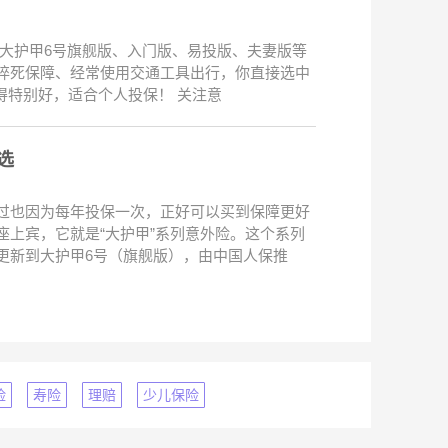
有大护甲6号旗舰版、入门版、易投版、夫妻版等
猝死保障、经常使用交通工具出行，你直接选中
得特别好，适合个人投保！ 关注意
选
过也因为每年投保一次，正好可以买到保障更好
座上宾，它就是“大护甲”系列意外险。这个系列
更新到大护甲6号（旗舰版），由中国人保推
险
寿险
理赔
少儿保险