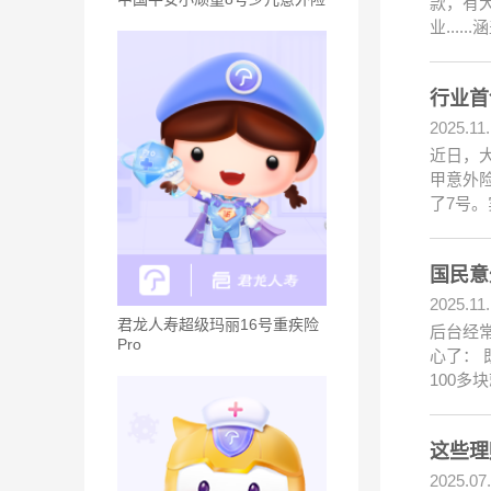
款，有大
业.....
行业首
2025.11
近日，大
甲意外险
了7号。
国民意
2025.11
君龙人寿超级玛丽16号重疾险
后台经
Pro
心了： 
100多
这些理
2025.07