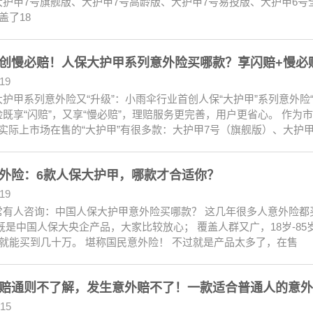
护甲7号旗舰版、大护甲7号高龄版、大护甲7号易投版、大护甲6号全民
.涵盖了18
创慢必赔！人保大护甲系列意外险买哪款？享闪赔+慢必
.19
护甲系列意外险又“升级”：小雨伞行业首创人保“大护甲”系列意外险
既享“闪赔”，又享“慢必赔”，理赔服务更完善，用户更省心。 作为
实际上市场在售的“大护甲”有很多款：大护甲7号（旗舰版）、大护甲7
外险：6款人保大护甲，哪款才合适你？
.19
常有人咨询：中国人保大护甲意外险买哪款？ 这几年很多人意外险都
既是中国人保大央企产品，大家比较放心； 覆盖人群又广，18岁-8
块就能买到几十万。 堪称国民意外险！ 不过就是产品太多了，在售
赔通则不了解，发生意外赔不了！一款适合普通人的意外
.15