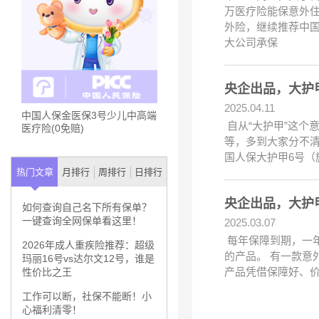
万医疗险能保意外住
外险，继续推荐中
大公司承保
央企出品，大护
2025.04.11
中国人保金医保3号少儿中高端
自从“大护甲”这个
医疗险(0免赔)
等，多到大家分不
国人保大护甲6号（
热门文章
月排行
周排行
日排行
央企出品，大护
如何查询自己名下所有保单？
一键查询全网保单看这里！
2025.03.07
每年保障到期，一
2026年成人重疾险推荐：超级
的产品。 有一款意
玛丽16号vs达尔文12号，谁是
产品凭借保障好、价
性价比之王
工作可以断，社保不能断！小
心福利清零！