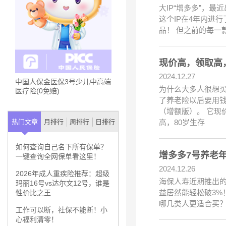
大IP“增多多”，
这个IP在4年内进
品！ 但之前的每
现价高，领取高
2024.12.27
中国人保金医保3号少儿中高端
为什么大多人很想
医疗险(0免赔)
了养老险以后要用钱
（增额版）。 它现
高，80岁生存
热门文章
月排行
周排行
日排行
如何查询自己名下所有保单？
增多多7号养老
一键查询全网保单看这里！
2024.12.26
2026年成人重疾险推荐：超级
海保人寿近期推出的
玛丽16号vs达尔文12号，谁是
益居然能轻松破3%
性价比之王
哪几类人更适合买？
工作可以断，社保不能断！小
心福利清零！