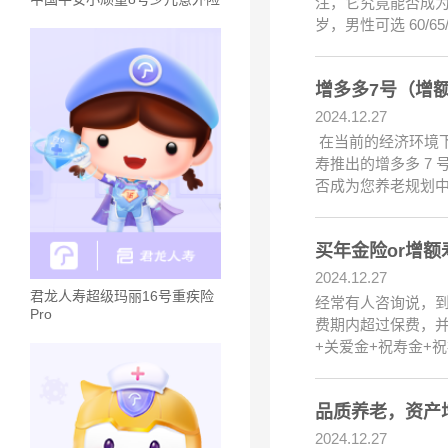
注，它究竟能否成为养
岁，男性可选 60/6
增多多7号（增
2024.12.27
在当前的经济环境
寿推出的增多多 7
否成为您养老规划中
买年金险or增
2024.12.27
君龙人寿超级玛丽16号重疾险
经常有人咨询说，
Pro
费期内超过保费，
+关爱金+祝寿金+
品质养老，资产
2024.12.27