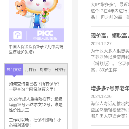
大IP“增多多”，
这个IP在4年内进
品！ 但之前的每
现价高，领取高
2024.12.27
中国人保金医保3号少儿中高端
为什么大多人很想
医疗险(0免赔)
了养老险以后要用钱
（增额版）。 它现
高，80岁生存
热门文章
月排行
周排行
日排行
如何查询自己名下所有保单？
增多多7号养老
一键查询全网保单看这里！
2024.12.26
2026年成人重疾险推荐：超级
海保人寿近期推出的
玛丽16号vs达尔文12号，谁是
益居然能轻松破3%
性价比之王
哪几类人更适合买？
工作可以断，社保不能断！小
心福利清零！