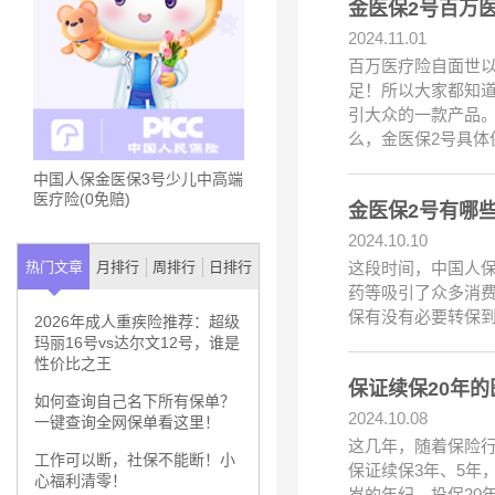
金医保2号百万
2024.11.01
百万医疗险自面世
足！所以大家都知
引大众的一款产品。
么，金医保2号具体
中国人保金医保3号少儿中高端
医疗险(0免赔)
金医保2号有哪
2024.10.10
这段时间，中国人保
热门文章
月排行
周排行
日排行
药等吸引了众多消
保有没有必要转保到
2026年成人重疾险推荐：超级
玛丽16号vs达尔文12号，谁是
性价比之王
保证续保20年
如何查询自己名下所有保单？
2024.10.08
一键查询全网保单看这里！
这几年，随着保险
工作可以断，社保不能断！小
保证续保3年、5年
心福利清零！
岁的年纪，投保20