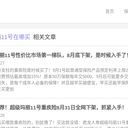
首页
11号在哪买
相关文章
丽11号性价比市场第一梯队，8月底下架，是时候入手了
.27
支柱的重疾险是时候买了！9月1号起普通型保险产品预定利率上限2.
费预估最高增加15%！原本50万保额每年交5000，9月后可能要多
损失，是每个成年人必备的保障！并且越早买越便宜，早买还能早保
在买更划
荐！超级玛丽11号重疾险8月31日全网下架，抓紧入手！
.26
结买哪款重疾险的，别犹豫了！买这款没错：君龙人寿超级玛丽11号