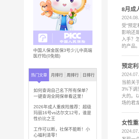
8月成
2024.08
受“预
影响还
入手？
的产品。
中国人保金医保3号少儿中高端
医疗险(0免赔)
预定利
2024.07
热门文章
月排行
周排行
日排行
当前关于
3%下调
如何查询自己名下所有保单？
大的。
一键查询全网保单看这里！
场的君
2026年成人重疾险推荐：超级
玛丽16号vs达尔文12号，谁是
性价比之王
女性重
工作可以断，社保不能断！小
2024.07
心福利清零！
发现一