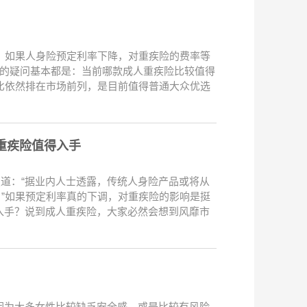
险。如果人身险预定利率下降，对重疾险的费率等
家的疑问基本都是：当前哪款成人重疾险比较值得
比依然排在市场前列，是目前值得普通大众优选
重疾险值得入手
报道：“据业内人士透露，传统人身险产品或将从
所趋。”如果预定利率真的下调，对重疾险的影响是挺
入手？说到成人重疾险，大家必然会想到风靡市
因为大多女性比较缺乏安全感，或是比较有风险