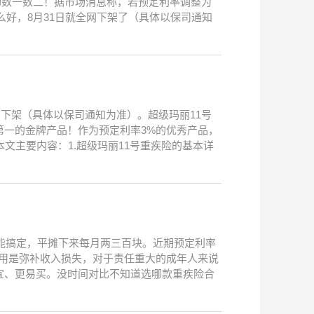
市场数一数二！据市场消息称，若预定利率调整为
那么好，8月31日就全网下架了（具体以保司通知
网下架（具体以保司通知为准）。超级玛丽11号
第一的金牌产品！作为预定利率3%的优秀产品，
文主要内容：1.超级玛丽11号重疾险的基本详
就能搞定，平摊下来每月两三百块。近期预定利率
作用是弥补收入损失，对于责任重大的成年人来说
宜、更易买。没时间对比不知道选哪款重疾险合