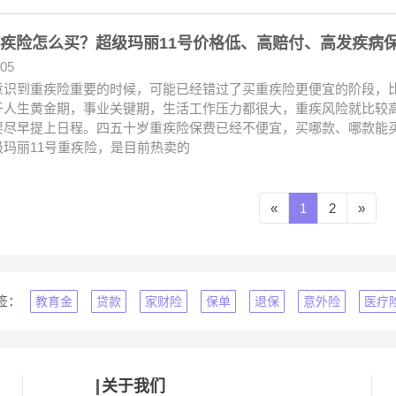
重疾险怎么买？超级玛丽11号价格低、高赔付、高发疾病
.05
意识到重疾险重要的时候，可能已经错过了买重疾险更便宜的阶段，
于人生黄金期，事业关键期，生活工作压力都很大，重疾风险就比较
要尽早提上日程。四五十岁重疾险保费已经不便宜，买哪款、哪款能
级玛丽11号重疾险，是目前热卖的
«
1
2
»
签：
教育金
贷款
家财险
保单
退保
意外险
医疗
关于我们