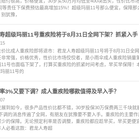
疾赔付很高，价格便宜，30岁买50万月均低至400块出头，性价比
，同等责任下保费预估最高增加15%！超级玛丽11号那么便宜，保障
，别犹豫，
寿超级玛丽11号重疾险将于8月31日全网下架？抓紧入手
.15
性价比成人重疾险即将退市：君龙人寿超级玛丽11号将于8月31日全
任非常强，价格优秀，性价比市场佼佼者，是小雨伞成人重疾险销量
丽11号也面临下架了，打算买重疾险的抓紧时间考虑，早买早保障！本
级玛丽11号的
率3%又要下调？成人重疾险哪款值得及早入手？
.07
发展到如今，很多产品性价比都不错，30岁投保30万保费两三千块
将下调的消息传遍了全网，有朋友在犹豫要不要入手。重疾险的主要
可少的保障。无论预定利率是否调整，重疾险都应趁早买，早买更便
年人必看这款：君龙人寿超