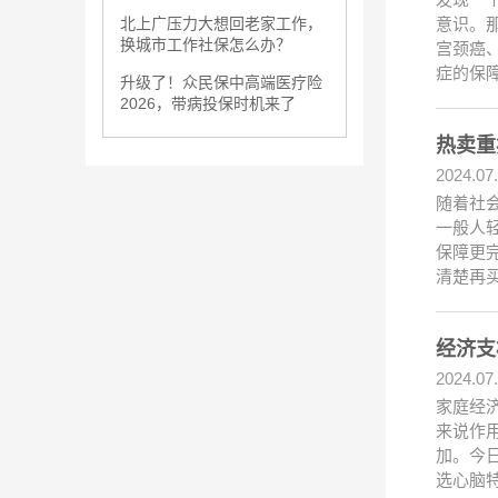
意识。
北上广压力大想回老家工作，
换城市工作社保怎么办？
宫颈癌
症的保
升级了！众民保中高端医疗险
2026，带病投保时机来了
热卖重
2024.07
随着社
一般人
保障更
清楚再买
经济支
2024.07
家庭经
来说作
加。今
选心脑特