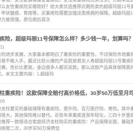
那么女性重疾险买哪款好？给大家优选推荐近期热卖的超级玛丽11号
、甲状腺癌、胃癌等，买重疾险需要加强这类疾病的保障。超级玛丽1
障力度很强，原位癌后首次
疾险，超级玛丽11号保障怎么样？多少钱一年，划算吗
.11
会的进步发展，大家基本都明白了重疾险的重要性。不过保险市场重
轻易不敢入手。最近比较火爆的产品就是君龙人寿超级玛丽11号重疾
完善，性价比更高，身边很多人都买这款。那么这款产品具体保障真
。本文主要内容：1.超级玛
柱重疾险！这款保障全赔付高价格低，30岁50万低至月均
.09
济支柱要买的基础保障有重疾险、意外险、百万医疗险、寿险。其中
用很大，其他保险难以替代。近些年来重疾逐渐年轻化，三四十岁患
日推荐一款很适合家庭经济支柱购买的重疾险：产品保障全面，基础
疾赔二次，30岁买50万保费低