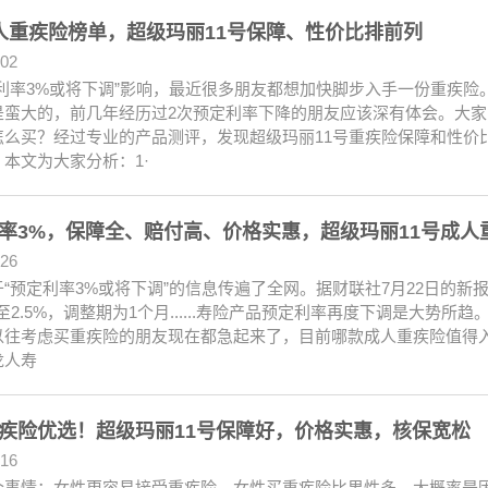
人重疾险榜单，超级玛丽11号保障、性价比排前列
.02
定利率3%或将下调”影响，最近很多朋友都想加快脚步入手一份重疾
是蛮大的，前几年经历过2次预定利率下降的朋友应该深有体会。大
怎么买？经过专业的产品测评，发现超级玛丽11号重疾险保障和性价
本文为大家分析：1·
率3%，保障全、赔付高、价格实惠，超级玛丽11号成人
.26
“预定利率3%或将下调”的信息传遍了全网。据财联社7月22日的新
至2.5%，调整期为1个月......寿险产品预定利率再度下调是大势
以往考虑买重疾险的朋友现在都急起来了，目前哪款成人重疾险值得
龙人寿
疾险优选！超级玛丽11号保障好，价格实惠，核保宽松
.16
个事情：女性更容易接受重疾险，女性买重疾险比男性多。大概率是