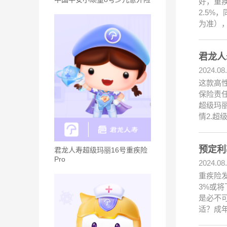
好，重
2.5%
为准）
君龙人
2024.08
这款高
保险责
超级玛
情2.超
预定利
君龙人寿超级玛丽16号重疾险
Pro
2024.08
重疾险
3%或
是必不
适？成