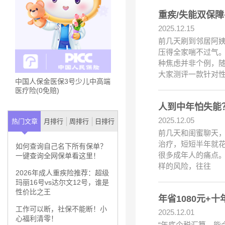
重疾/失能双保
2025.12.15
前几天刷到邻居阿
压得全家喘不过气
种焦虑并非个例，
大家测评一款针对性
中国人保金医保3号少儿中高端
医疗险(0免赔)
人到中年怕失能
2025.12.05
热门文章
月排行
周排行
日排行
前几天和闺蜜聊天，
治疗，短短半年就花
如何查询自己名下所有保单？
很多成年人的痛点。
一键查询全网保单看这里！
样的风险，往往
2026年成人重疾险推荐：超级
玛丽16号vs达尔文12号，谁是
性价比之王
年省1080元+
工作可以断，社保不能断！小
2025.12.01
心福利清零！
“年底个税汇算，能