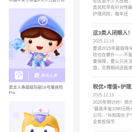
论区里不少人感慨：
类风险早有针对性解
护理风险，每年还
这3类人闭眼入
2025.12.16
要说2025年最值
险也在攀升——不
重保障，要么只关
值，交费期间还能
税优+增值+护理
君龙人寿超级玛丽16号重疾险
Pro
2025.12.15
2025年倒计时！
“最高年省1080
公司、“共和国长子
全家投保节