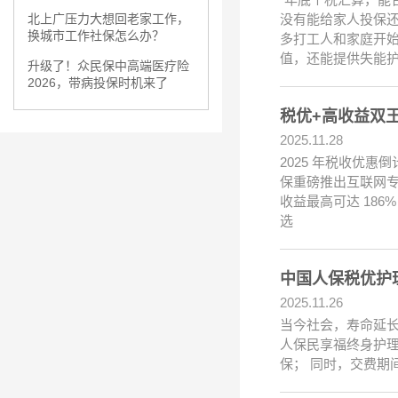
没有能给家人投保还
北上广压力大想回老家工作，
换城市工作社保怎么办？
多打工人和家庭开
值，还能提供失能
升级了！众民保中高端医疗险
2026，带病投保时机来了
税优+高收益双王
2025.11.28
2025 年税收优
保重磅推出互联网专
收益最高可达 186
选
中国人保税优护
2025.11.26
当今社会，寿命延
人保民享福终身护
保； 同时，交费期