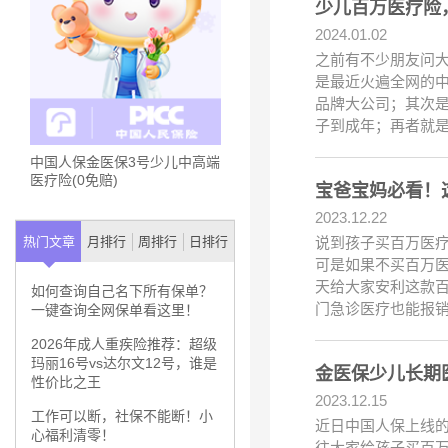
少儿百万医疗险
2024.01.02
之前有不少朋友问
是最近火遍全网的
品牌大公司；其次是
子到成年；再者就
中国人保金医保3号少儿中高端
医疗险(0免赔)
宝爸宝妈必看！
2023.12.22
说到孩子买百万医
热门文章
月排行
周排行
日排行
可是如果不买百万
天给大家安利这款百
如何查询自己名下所有保单？
门急诊医疗也能报
一键查询全网保单看这里！
2026年成人重疾险推荐：超级
玛丽16号vs达尔文12号，谁是
金医保少儿长期
性价比之王
2023.12.15
工作可以断，社保不能断！小
近日中国人保上线的
心福利清零！
往大家给孩子买百