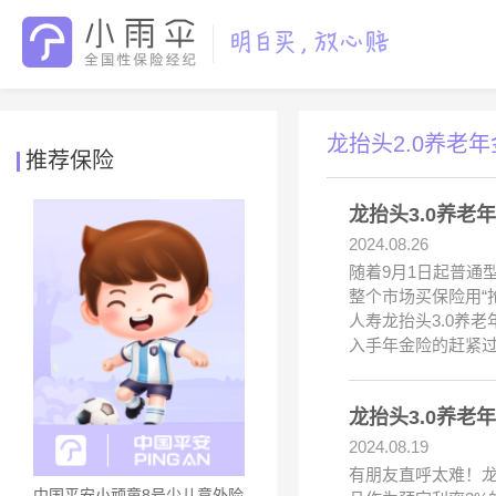
龙抬头2.0养老
推荐保险
龙抬头3.0养
2024.08.26
随着9月1日起普通
整个市场买保险用“
人寿龙抬头3.0养
入手年金险的赶紧
龙抬头3.0养
2024.08.19
有朋友直呼太难！龙
中国平安小顽童8号少儿意外险