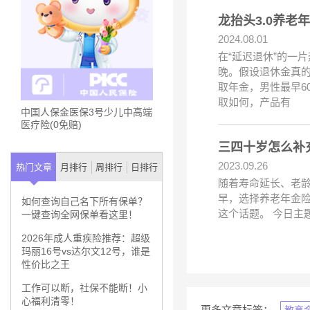
龙抬头3.0养
2024.08.01
在“延迟退休”的一
晚。假设退休金真的
取年金，男性最早6
取如何，产品有
中国人保金医保3号少儿中高端
医疗险(0免赔)
三四十岁怎么补
2023.09.26
热门文章
月排行
周排行
日排行
随着寿命延长、老龄
早，选择养老年金
如何查询自己名下所有保单？
这个话题。 今日主
一键查询全网保单看这里！
2026年成人重疾险推荐：超级
玛丽16号vs达尔文12号，谁是
性价比之王
工作可以断，社保不能断！小
心福利清零！
更多文章标签：