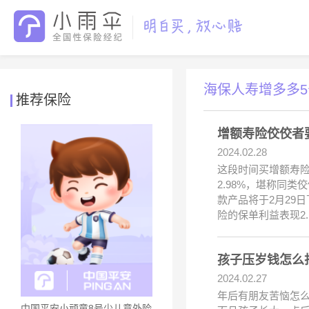
海保人寿增多多
推荐保险
增额寿险佼佼者
2024.02.28
这段时间买增额寿险
2.98%，堪称同
款产品将于2月29
险的保单利益表现2.
孩子压岁钱怎么
2024.02.27
年后有朋友苦恼怎
中国平安小顽童8号少儿意外险