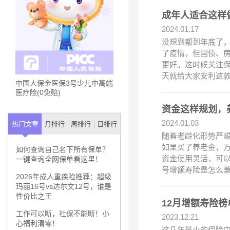
成年人适合这样做
2024.01.17
没想到都到年底了，
了疫情，但国债、房
更好。这时候关注
天就给大家安利这
中国人保金医保3号少儿中高端
医疗险(0免赔)
资金这样规划，养
2024.01.03
热门文章
月排行
周排行
日排行
随着老龄化形势严
如果买了养老金，
如何查询自己名下所有保单？
资金使用灵活，可以
一键查询全网保单看这里！
号增额寿险是怎么
2026年成人重疾险推荐：超级
玛丽16号vs达尔文12号，谁是
性价比之王
12月增额寿险榜
工作可以断，社保不能断！小
2023.12.21
心福利清零！
这几年最火的保险