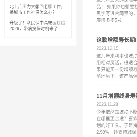
品！ 如果你也想
北上广压力大想回老家工作，
换城市工作社保怎么办？
黑字写进合同里的
寿增多多5号，
升级了！众民保中高端医疗险
2026，带病投保时机来了
这款增额寿长期I
2023.12.15
这几年来利率也波
用相对灵活，很适
果只能买一份增额
前环境下，该产品
11月增额终身寿
2023.11.28
今年依然是波动不断
在哪里更合适？喜
划的好工具。于是海
2.98%，还支持减