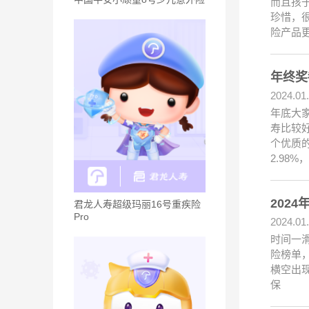
而且孩
珍惜，
险产品
年终奖
2024.01
年底大
寿比较
个优质
2.98
202
君龙人寿超级玛丽16号重疾险
Pro
2024.01
时间一
险榜单
横空出
保