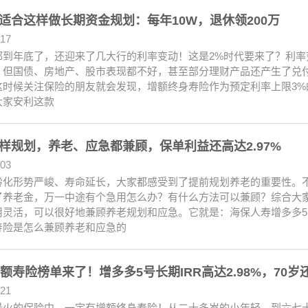
适合这样做长期资金规划：每年10W，退休领200万
.17
都到年底了，还迎来了几大行的利率变动！这是2%时代要来了？利率变
但国债、房地产、股市表现都不好，甚至部分理财产品还产生了兑付风险
这时候关注保险的朋友就会发现，增额终身寿险作为预定利率上限3
大家安利这款
样规划，养老、应急都兼顾，保单利益还高达2.97%
.03
龄化形势严峻、寿命延长，大家都感受到了提前规划养老的重要性。
了养老金，万一中途有个急用怎么办？有什么方法可以兼顾？综合大
用灵活，可以很好地兼顾养老规划和应急。它就是：海保人寿增多多5
寿险是怎么兼顾养老和应急的
增额寿险榜单来了！增多多5号长期IRR高达2.98%，70岁
.21
最火的保险中，一定有增额终身寿险！从二十多岁的小年轻，到六七