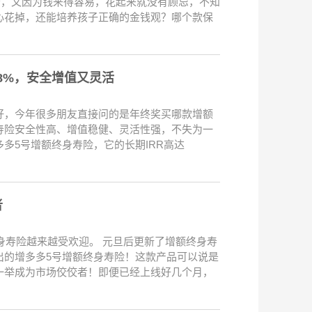
母，又因为钱来得容易，花起来就没有顾忌，不知
心花掉，还能培养孩子正确的金钱观？哪个款保
98%，安全增值又灵活
好，今年很多朋友直接问的是年终奖买哪款增额
寿险安全性高、增值稳健、灵活性强，不失为一
多5号增额终身寿险，它的长期IRR高达
者
身寿险越来越受欢迎。 元旦后更新了增额终身寿
推出的增多多5号增额终身寿险！这款产品可以说是
一举成为市场佼佼者！即便已经上线好几个月，