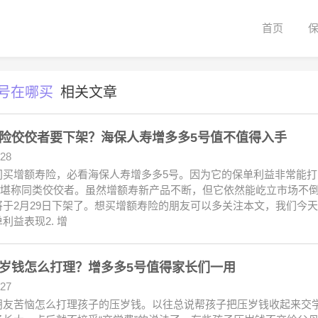
首页
号在哪买
相关文章
险佼佼者要下架？海保人寿增多多5号值不值得入手
.28
间买增额寿险，必看海保人寿增多多5号。因为它的保单利益非常能打
8%，堪称同类佼佼者。虽然增额寿新产品不断，但它依然能屹立市场不
将于2月29日下架了。想买增额寿险的朋友可以多关注本文，我们今天
利益表现2. 增
岁钱怎么打理？增多多5号值得家长们一用
.27
朋友苦恼怎么打理孩子的压岁钱。以往总说帮孩子把压岁钱收起来交