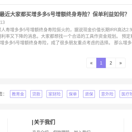
最近大家都买增多多5号增额终身寿险？保单利益如何？
.13
人寿增多多5号增额终身寿险挺火的，据说现金价值长期IRR高达2.
利率又下降的消息。大家都想找一个合适的工具作资金规划。 预定利率
%的增多多5号增额终身寿险，成了很多朋友重点考虑的选择。 那么增
«
1
2
»
签：
教育金
贷款
家财险
保单
退保
意外险
医疗
关于我们