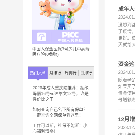
成年人
2024.01
没想到
了疫情，
更好。
天就给
中国人保金医保3号少儿中高端
医疗险(0免赔)
资金这
2024.01
热门文章
月排行
周排行
日排行
随着老
如果买
2026年成人重疾险推荐：超级
资金使
玛丽16号vs达尔文12号，谁是
性价比之王
号增额
如何查询自己名下所有保单？
一键查询全网保单看这里！
12月
工作可以断，社保不能断！小
2023.12
心福利清零！
这几年