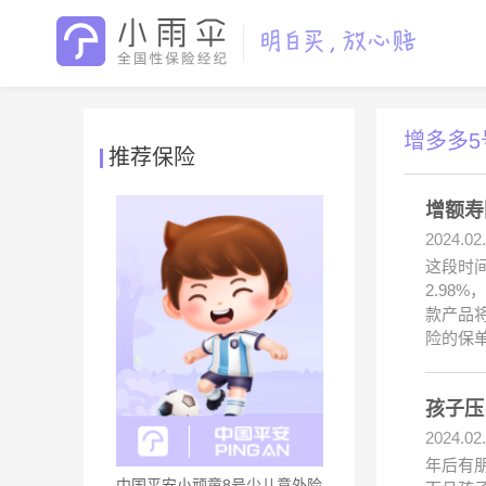
增多多5
推荐保险
增额寿
2024.02
这段时
2.9
款产品
险的保单
孩子压
2024.02
年后有
中国平安小顽童8号少儿意外险