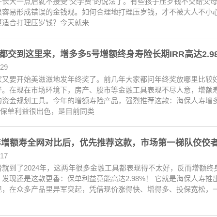
子长大一点后就不接受“交学费”的说法了。有些孩子压岁钱不交给父
很容易形成错误的金钱观。如何合理地打理压岁钱，才不被大人不小
更适合打理压岁钱？今天就来
都交到这里来，增多多5号增额终身寿险长期IRR高达2.
.29
家又要开始美滋滋地发年终奖了。前几年大家都问年终奖放哪里比较
好。在现在市场环境下，房产、股市等金融工具表现不尽人意，增额
的资金规划工具。今年的增额寿险产品，强烈推荐这款：海保人寿增多
%，保单利益很出色，是目前同类
4年增额寿全网对比后，优先推荐这款，市场第一梯队佼佼
.17
滑就到了2024年，这两年很多金融工具都表现得不太好，反而增额终
，发现还是这款更香：保单利益竟能高达2.98%！ 它就是海保人寿
现，在众多产品里异军突起，凭借现价涨得快、增得多、投保宽松，