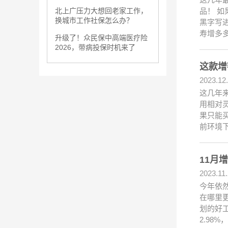
品！ 
北上广压力大想回老家工作，
换城市工作社保怎么办？
黑字写
寿增多多
升级了！众民保中高端医疗险
2026，带病投保时机来了
这款增
2023.12
这几年
用相对
果只能
前环境
11月
2023.11
今年依
在哪里
划的好
2.98