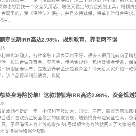
如果你也想要找一个安全又灵活、增值又稳定的资金规划工具，增额终
进合同里的，受《保险法》保护，并且支持减保，保单非常符合需求。
5号，
额寿长期IRR高达2.98%，规划教育、养老两不误
.15
来利率也波动大，各种金融工具表现也不好，很多人把目光转向了增
灵活，很适合做教育金、养老金、传承金规划，包括做资金储备，保
买一份增额寿保单，是规划养老金还是教育金？今天给大家介绍一款
下，该产品保单利益很高，长期
增额终身寿险榜单！这款增额寿IRR高达2.98%，资金规
.28
然是波动不断的一年，不仅利率波动大，国债、房产、股市等表现都不
更合适？喜欢资金安全稳定的朋友发现，增额终身寿险安全性高，稳
工具。于是海保人寿上线的增多多5号增额终身寿险就闯入了大家的视
%，还支持减保和保单贷款