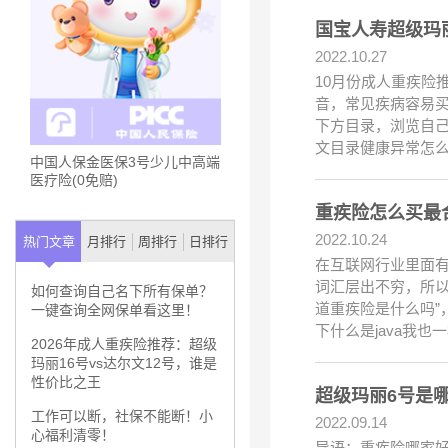
国宝人寿超级玛
2022.10.27
10月份成人重疾险
音，常见疾病容易
下方目录，浏览自
文目录健康异常怎
中国人保金医保3号少儿中高端
医疗险(0免赔)
重疾险怎么买最
2022.10.24
热门文章
月排行
周排行
日排行
在互联网行业里面有
词汇层出不穷，所以
如何查询自己名下所有保单？
道重疾险是什么吗
一键查询全网保单看这里！
下什么是java我也
2026年成人重疾险推荐：超级
玛丽16号vs达尔文12号，谁是
性价比之王
超级玛丽6号是
工作可以断，社保不能断！小
2022.09.14
心福利清零！
导语：重疾险哪家