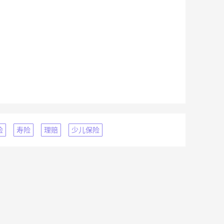
险
寿险
理赔
少儿保险