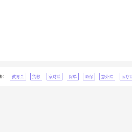
签：
教育金
贷款
家财险
保单
退保
意外险
医疗