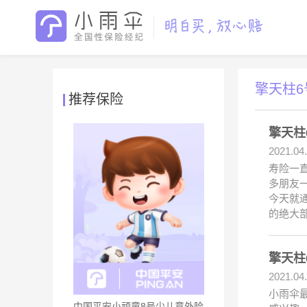
擎天柱6
推荐保险
擎天柱
2021.04
寿险一
多朋友
今天就
的绝大
擎天柱
2021.04
小雨伞
中国平安小顽童8号少儿意外险