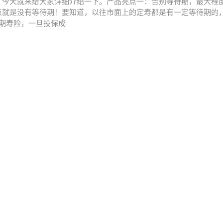
，今天就来给大家详细介绍一下。产品亮点一：告别等待期，最大程
点就是没有等待期！要知道，以往市面上的定寿都是有一定等待期的，时
定期寿险，一旦投保成