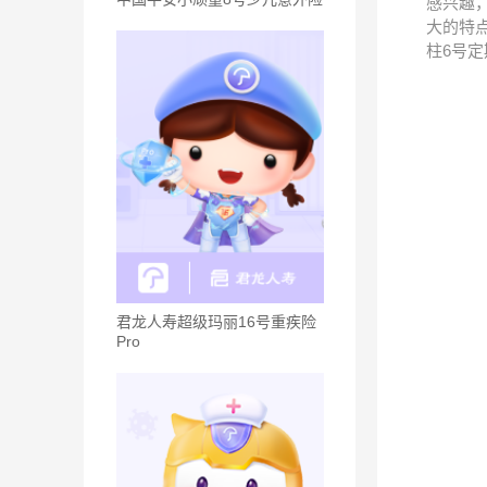
感兴趣
大的特
柱6号
君龙人寿超级玛丽16号重疾险
Pro