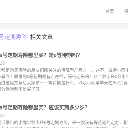
首页
号定期寿险
相关文章
6号定期寿险哪里买？是0等待期吗？
.13
直都是购买保险的朋友们所关注的保障型产品之一，这不，最近小雨伞
一看到上面写的0等待期就有点奇怪，等待期是啥？这个数字是0会不
通过这篇文章给大家讲一下等待期是什么，以及小雨伞擎天柱6号究竟
部分保险都不是买了就
6号定期寿险哪里买？应该买到多少岁？
.13
最近推出的小雨伞擎天柱6号定期寿险，是一款没有等待期的定寿，相