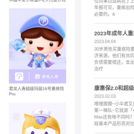
位同事白血病花了
年报可见，重疾出险
必要的。&
2023年成年
2023.04.04
30岁男性买重疾险
济来源，他们有共
负债需要偿还，支
治疗
康惠保2.0和超
君龙人寿超级玛丽16号重疾险
Pro
2023.02.03
噔噔蹬蹬~小伞君又
第一梯队~它就是「
Max还有啥不同吗
娃基本产品形态对