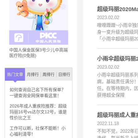
超级玛丽2020
2023.02.02
噔噔蹬蹬~小雨伞独
身一变升级为超级玛
「小雨伞超级玛丽20
中国人保金医保3号少儿中高端
医疗险(0免赔)
小雨伞超级玛丽2
2023.02.02
小雨伞超级玛丽系列
热门文章
月排行
周排行
日排行
病，基础责任满分！
任。在等待期内，因
如何查询自己名下所有保单？
获得超全保障
一键查询全网保单看这里！
2026年成人重疾险推荐：超级
玛丽16号vs达尔文12号，谁是
超级玛丽成人重
性价比之王
2022.11.18
工作可以断，社保不能断！小
不知不觉，2022
心福利清零！
迭代。每当新品上线