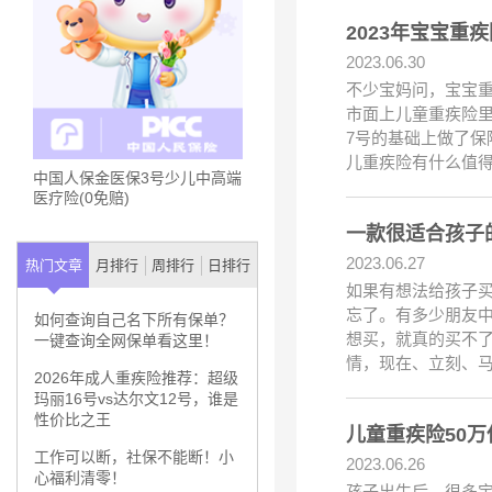
2023年宝宝
2023.06.30
不少宝妈问，宝宝重
市面上儿童重疾险里
7号的基础上做了保
儿重疾险有什么值
中国人保金医保3号少儿中高端
医疗险(0免赔)
一款很适合孩子的
2023.06.27
热门文章
月排行
周排行
日排行
如果有想法给孩子
忘了。有多少朋友
如何查询自己名下所有保单？
想买，就真的买不
一键查询全网保单看这里！
情，现在、立刻、
2026年成人重疾险推荐：超级
玛丽16号vs达尔文12号，谁是
性价比之王
工作可以断，社保不能断！小
2023.06.26
心福利清零！
孩子出生后，很多