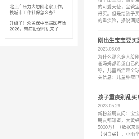
的可爱天使，宝爸
北上广压力大想回老家工作，
换城市工作社保怎么办？
得买。但是给孩子买
的重疾险，据说满
升级了！众民保中高端医疗险
2026，带病投保时机来了
2023.06.08
为什么那么多人给
爸妈妈都希望自己的
称，儿童癌症是全球
关信息：儿童肿瘤
2023.05.26
新粉丝朋友问：宝
朋友都知道，大黄蜂
5000万！（数据
【明白买】，小雨伞