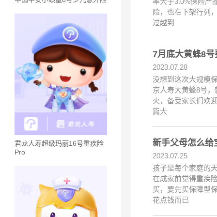
率大于3.0%保险产
险，也在下架行列，
过越到
7月底大黄蜂8
2023.07.28
没想到这次大规模
京人寿大黄蜂8号，
火，备受家长们欢迎
篇大
新手父母怎么给
君龙人寿超级玛丽16号重疾险
Pro
2023.07.25
孩子是每个家庭的天
在成家前觉得重疾
买，要先买保障型
花点钱而已