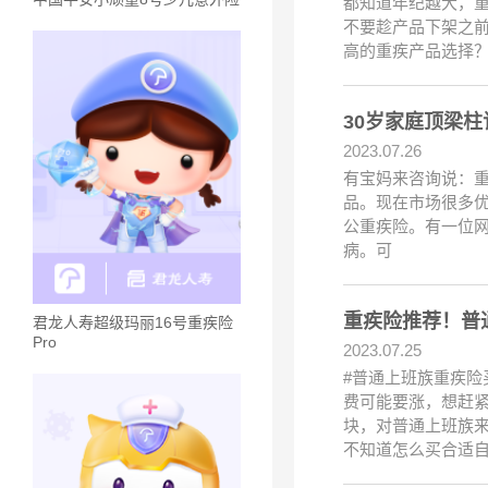
都知道年纪越大，重
不要趁产品下架之
高的重疾产品选择
30岁家庭顶梁
2023.07.26
有宝妈来咨询说：重
品。现在市场很多优
公重疾险。有一位
病。可
重疾险推荐！普
君龙人寿超级玛丽16号重疾险
Pro
2023.07.25
#普通上班族重疾险
费可能要涨，想赶紧
块，对普通上班族
不知道怎么买合适