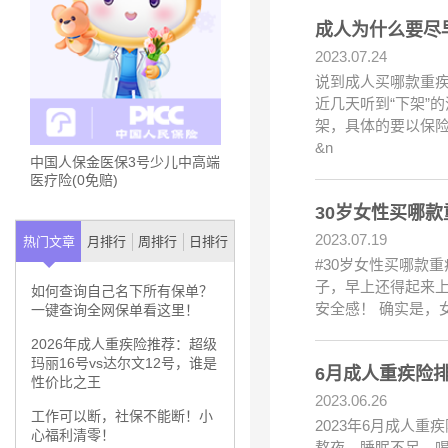
成人为什么要尽
2023.07.24
说到成人买哪款重
近几天听到“下架”
架，具体的要以保
&n
中国人保金医保3号少儿中高端
医疗险(0免赔)
30岁女性买哪
2023.07.19
热门文章
月排行
周排行
日排行
#30岁女性买哪款
子，早上还得起来
如何查询自己名下所有保单？
安全感！ 确实是，
一键查询全网保单看这里！
2026年成人重疾险推荐：超级
玛丽16号vs达尔文12号，谁是
6月成人重疾险
性价比之王
2023.06.26
工作可以断，社保不能断！小
2023年6月成人
心福利清零！
熬夜、睡眠不足、