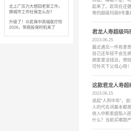
起来了。趁现在还健
北上广压力大想回老家工作，
换城市工作社保怎么办？
寿的超级玛丽8号重
升级了！众民保中高端医疗险
2026，带病投保时机来了
君龙人寿超级玛
2023.06.25
最近遇见一件有意思
自己还年轻不会生
病家里没钱治，想
可怜天下父母心呀
这款君龙人寿超级
2023.06.15
说起“人到中年”，
人的代名词基本都
收入中断家庭陷入
什么？当前买哪款