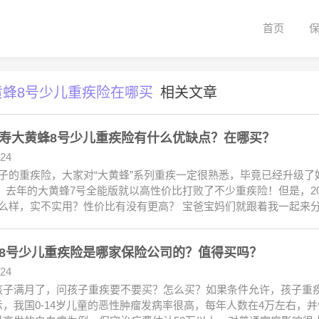
首页
黄蜂8号少儿重疾险在哪买
相关文章
寿大黄蜂8号少儿重疾险有什么优缺点？在哪买？
.24
子的重疾险，大家对“大黄蜂”系列重疾一定很熟悉，毕竟已经升级了
 去年的大黄蜂7号全能版就以高性价比打败了不少重疾险！但是，20
怎么样，实不实用？性价比有没有更高？ 宝爸宝妈们就跟着我一起来
8号少儿重疾险是哪家保险公司的？值得买吗？
.24
孩子满月了，问孩子重疾要不要买？怎么买？如果条件允许，孩子重
示，我国0-14岁儿童的恶性肿瘤发病率很高，每年人数在4万左右，