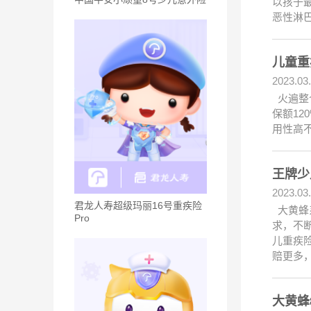
以孩子
恶性淋巴
儿童重
2023.03
火遍整
保额1
用性高
王牌少
2023.03
君龙人寿超级玛丽16号重疾险
大黄蜂
Pro
求，不
儿重疾
赔更多
大黄蜂