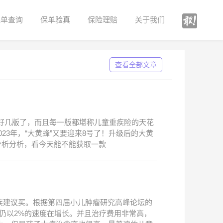
保单查询
保单验真
保险理赔
关于我们
查看全部文章
好几版了，而且每一版都堪称儿童重疾险的天花
23年，“大黄蜂”又要迎来8号了！升级后的大黄
分析分析，看今天能不能获取一款
疾建议买。根据第四届小儿肿瘤研究高峰论坛的
并仍以2%的速度在增长。并且治疗费用非常高，