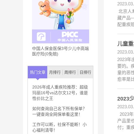
2023.03
北京人
藏产品
配重疾
儿童重
中国人保金医保3号少儿中高端
2023.03
医疗险(0免赔)
202
要的。
童的恶
热门文章
月排行
周排行
日排行
愈率是
2026年成人重疾险推荐：超级
玛丽16号vs达尔文12号，谁是
202
性价比之王
2023.03
如何查询自己名下所有保单？
202
一键查询全网保单看这里！
产品里
工作可以断，社保不能断！小
付；重疾
心福利清零！