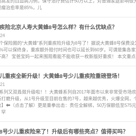
最高发的白血病为例，保守治疗费估计50万以上，对普通家庭影响很
瘤治愈率是85%，儿
疾险北京人寿大黄蜂8号怎么样？有什么优缺点？
.24
个保险圈的“大黄蜂”系列重疾险升级为8号了！据说大黄蜂8号保费
20%可以保终身，重疾额外赔付时间也可以延长到60岁。可谓是集各
不高？ 宝爸宝妈一起来围观看能不能收获一枚新版好重疾！ 本文重
儿重疾全新升级！大黄蜂8号少儿重疾险重磅登场！
.21
系列又双叒叕升级啦！！大黄蜂系列自2017年面市以来非常受市场
断打磨升级，从1号升级至目前在售的7号，越来越优秀，火爆全网，
险】⬅（点击了解）更是重拳出击：责任全解绑，50万保额低至575
，罕
8号少儿重疾险来了！升级后有哪些亮点？值得买吗？