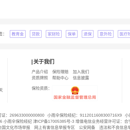
签：
教育金
贷款
家财险
保单
退保
意外险
医疗
关于我们
产品介绍
保险理赔
加入我们
资质牌照
帮助中心
信息披露
保险资质：
天
269633000000800
小雨伞保险经纪：9112011608300716X9
小
6
小雨伞保险经纪
津ICP备17005385号-3
增值电信业务经营许可证：
合字
8全国文化市场举报
网上有害信息举报专区
公安网备
违法和不良信息