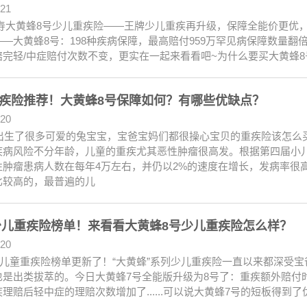
.21
寿大黄蜂8号少儿重疾险——王牌少儿重疾再升级，保障全能价更优，
——大黄蜂8号：198种疾病保障，最高赔付959万罕见病保障数量
赔完轻/中症赔付次数不变，更实在一起来看看吧~为什么要买大黄蜂8
疾险推荐！大黄蜂8号保障如何？有哪些优缺点？
.20
3年出生了很多可爱的兔宝宝，宝爸宝妈们都很操心宝贝的重疾险该怎
疾病风险不分年龄，儿童的重疾尤其恶性肿瘤很高发。根据第四届小儿
性肿瘤患病人数在每年4万左右，并仍以2%的速度在增长，发病率很
比较高的，最普遍的儿
3少儿重疾险榜单！来看看大黄蜂8号少儿重疾险怎么样？
.20
3年儿童重疾险榜单更新了！“大黄蜂”系列少儿重疾险一直以来都深受
也是出类拔萃的。今日大黄蜂7号全能版升级为8号了：重疾额外赔付
理赔后轻中症的理赔次数增加了......可以说大黄蜂7号的短板得到