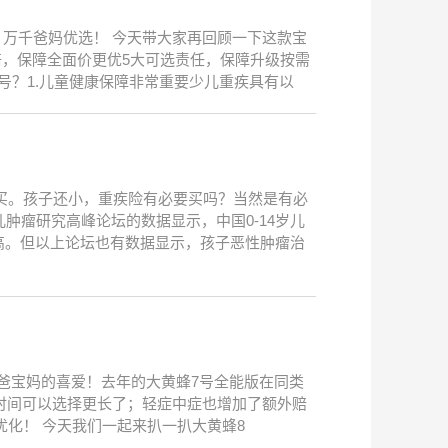
万千爸妈优选！ 今天带大家再回顾一下这款宝
翻倍，保障全面价更优5大可选责任，保障升级按需
号？1.儿童健康保障非常重要少儿重疾具有以
么买。孩子还小，重疾险有必要买吗？当然是有必
肿瘤研究高峰论坛的数据显示，中国0-14岁儿
高。但以上论坛也有数据显示，孩子恶性肿瘤治
宝爸宝妈的喜爱！去年的大黄蜂7号全能版在同类
时间可以选择更长了；轻症中症也增加了额外赔
了优化！ 今天我们一起来扒一扒大黄蜂8