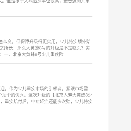
大。但是孩子大病治愈率也很高，最普遍的儿童
没怎么变，但保障升级得更实用，少儿特疾额外赔
家之所长！那么大黄蜂8号的升级是不是噱头？实
点：一、北京大黄蜂8号少儿重疾险
欢迎，作为少儿重疾市场的引领者，紧跟市场需
个顶个的优秀。这次升级的【北京人寿大黄蜂8少
元，重疾赔付后，中症轻症还能多次赔，少儿特疾