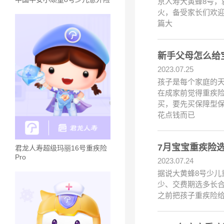
京人寿大黄蜂8号，
火，备受家长们欢迎
篇大
新手父母怎么给
2023.07.25
孩子是每个家庭的天
在成家前觉得重疾
买，要先买保障型
花点钱而已
7月宝宝重疾险
君龙人寿超级玛丽16号重疾险
Pro
2023.07.24
据说大黄蜂8号少儿
少、交费期选多长合
之前把孩子重疾险给