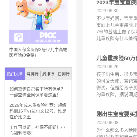
2023年宝宝
2023.06.30
不少宝妈问，宝宝重
市面上儿童重疾险里
7号的基础上做了保
儿重疾险有什么值
中国人保金医保3号少儿中高端
医疗险(0免赔)
2023.06.26
孩子出生后，很多
热门文章
月排行
周排行
日排行
的可爱天使，宝爸
得买。但是给孩子买
如何查询自己名下所有保单？
的重疾险，据说满
一键查询全网保单看这里！
2026年成人重疾险推荐：超级
玛丽16号vs达尔文12号，谁是
性价比之王
2023.06.08
工作可以断，社保不能断！小
为什么那么多人给
心福利清零！
爸妈妈都希望自己的