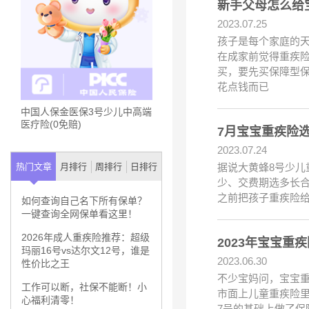
新手父母怎么给
2023.07.25
孩子是每个家庭的天
在成家前觉得重疾
买，要先买保障型
花点钱而已
中国人保金医保3号少儿中高端
医疗险(0免赔)
7月宝宝重疾险
2023.07.24
据说大黄蜂8号少儿
热门文章
月排行
周排行
日排行
少、交费期选多长合
之前把孩子重疾险给
如何查询自己名下所有保单？
一键查询全网保单看这里！
2026年成人重疾险推荐：超级
2023年宝宝
玛丽16号vs达尔文12号，谁是
2023.06.30
性价比之王
不少宝妈问，宝宝重
工作可以断，社保不能断！小
市面上儿童重疾险里
心福利清零！
7号的基础上做了保