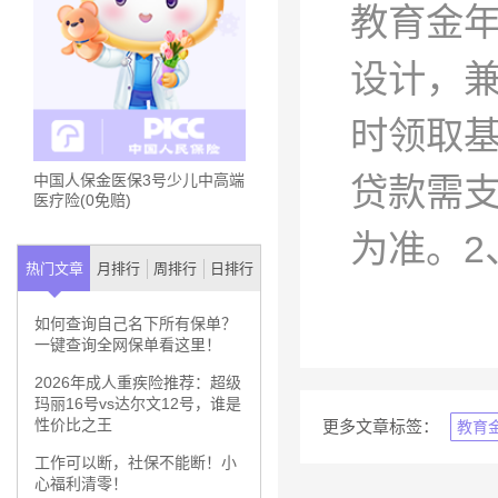
教育金
设计，
时领取
贷款需
中国人保金医保3号少儿中高端
医疗险(0免赔)
为准。2
热门文章
月排行
周排行
日排行
如何查询自己名下所有保单？
一键查询全网保单看这里！
2026年成人重疾险推荐：超级
玛丽16号vs达尔文12号，谁是
性价比之王
更多文章标签：
教育
工作可以断，社保不能断！小
心福利清零！