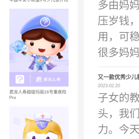
多由妈
压岁钱
用，可
很多妈
又一款优秀少儿
2023.02.20
君龙人寿超级玛丽16号重疾险
子女的
Pro
头，我
力。今