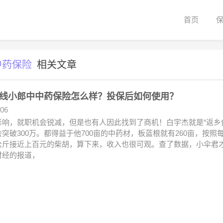
首页
中药保险
相关文章
线小郎中中药保险怎么样？投保后如何使用？
.06
影响，就职机会锐减，但是也有人因此找到了商机！白宇杰就是“返乡
突破300万。都得益于他700亩的中药材，板蓝根就有260亩，按照每
公斤接近上百元的柴胡，算下来，收入也很可观。查了数据，小伞君
财经的报道，