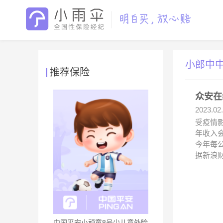
小郎中
推荐保险
众安在
2023.02
受疫情
年收入会
今年每
据新浪
中国平安小顽童8号少儿意外险