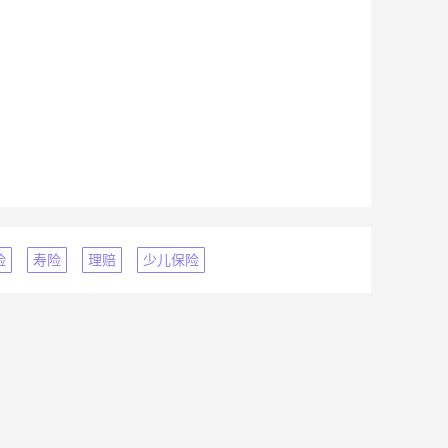
险
寿险
理赔
少儿保险