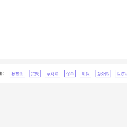
签：
教育金
贷款
家财险
保单
退保
意外险
医疗