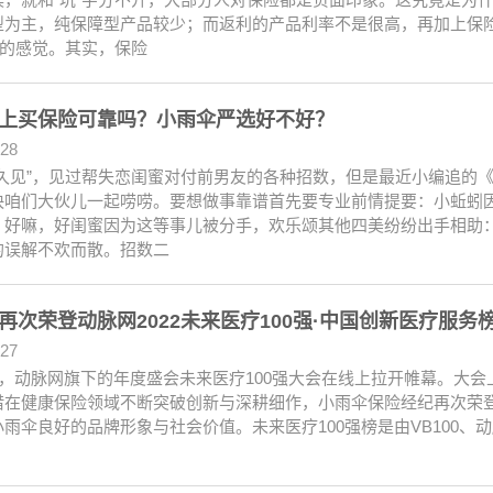
型为主，纯保障型产品较少；而返利的产品利率不是很高，再加上保
”的感觉。其实，保险
上买保险可靠吗？小雨伞严选好不好？
.28
活久见”，见过帮失恋闺蜜对付前男友的各种招数，但是最近小编追的
快咱们大伙儿一起唠唠。要想做事靠谱首先要专业前情提要：小蚯蚓因
。好嘛，好闺蜜因为这等事儿被分手，欢乐颂其他四美纷纷出手相助
的误解不欢而散。招数二
再次荣登动脉网2022未来医疗100强·中国创新医疗服务榜T
.27
日，动脉网旗下的年度盛会未来医疗100强大会在线上拉开帷幕。大会上
在健康保险领域不断突破创新与深耕细作，小雨伞保险经纪再次荣登未来
小雨伞良好的品牌形象与社会价值。未来医疗100强榜是由VB100