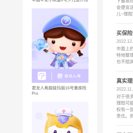
下重疾
会便宜
儿~理赔
买保险
2022.12
市面上
特地整
也不赔其
真实理
君龙人寿超级玛丽16号重疾险
2022.11
Pro
对于很
理赔可
权有一
责任。