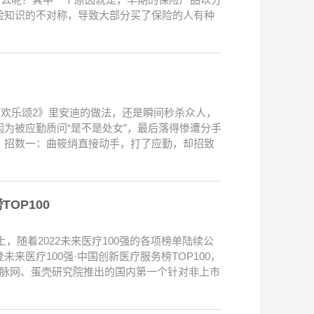
险知识的不对称，导致大部分买了保险的人有种
《欢乐颂2》里安迪的做法，还是瞬间秒杀众人，
为被应勤质问“是不是处女”，最后落得惨遭分手
：招数一：曲筱绡直接动手，打了应勤，却招致
OP100
，随着2022未来医疗100强的各项榜单陆续公
医疗100强·中国创新医疗服务榜TOP100，
、动脉网、蛋壳研究院推出的国内第一个针对非上市