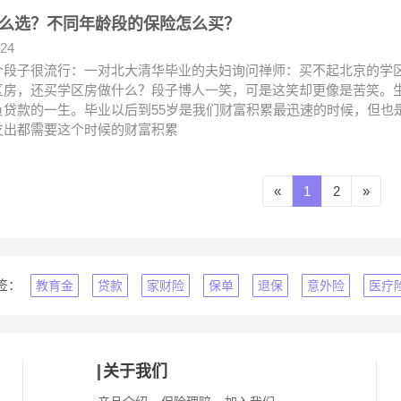
么选？不同年龄段的保险怎么买？
.24
个段子很流行：一对北大清华毕业的夫妇询问禅师：买不起北京的学
区房，还买学区房做什么？段子博人一笑，可是这笑却更像是苦笑。
负贷款的一生。毕业以后到55岁是我们财富积累最迅速的时候，但也
支出都需要这个时候的财富积累
«
1
2
»
签：
教育金
贷款
家财险
保单
退保
意外险
医疗
关于我们