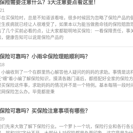
保险需要注意什么？3大注意要点看这里！
.21
手在买保险时，总是不知道该看啥，很多时候因为忽略了保险产品的
发生疾病就已经让人很难受了，如果本以为能当做救命钱的保险赔款
结了几个买前必看的点，让大家都聪明地买保险：一看保障责任，事
知，健康告知可以说是保险产品的
保险可靠吗？小雨伞保险理赔顺利吗？
.18
，小编收到了一个在群里热心解答他人疑问的妈妈的求助。事情是这
天“缠”着小编了解保险知识，摸清各路门道后，都搭配好全家的保险
对买保险这件事，求助妈妈的情况并不是一个特例。基本每隔一段时
联网保险怎么办。毕竟都是秉
保险可靠吗？买保险注意事项有哪些？
.09
我们先来大致了解下保险行业。一个萝卜一个坑，保险行业和各行各业
候，就和“坑”字分不开，大部分人对保险都是负面印象。这究竟是为