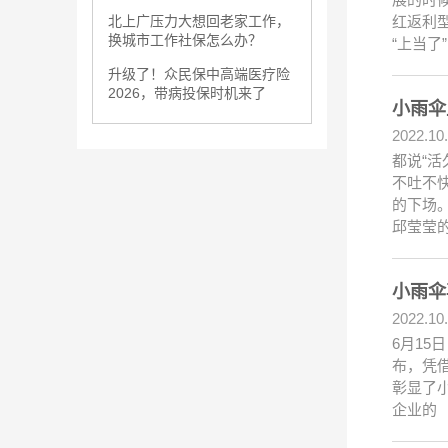
红返利
北上广压力大想回老家工作，
换城市工作社保怎么办？
“上当了
升级了！众民保中高端医疗险
2026，带病投保时机来了
小雨伞
2022.10
都说“
不吐不
的下场
邱莹莹
小雨伞
2022.10
6月15
布，凭借
彰显了
企业的