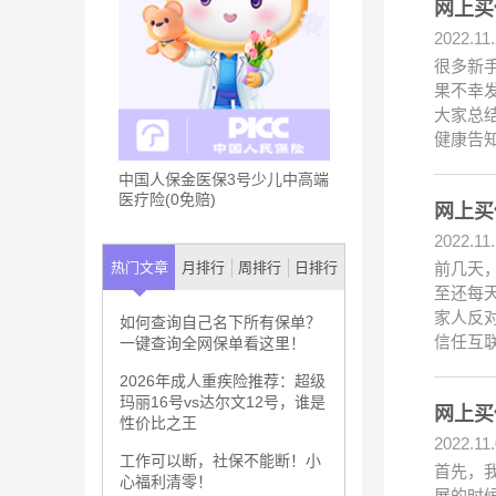
网上买
2022.11
很多新
果不幸
大家总
健康告
中国人保金医保3号少儿中高端
医疗险(0免赔)
网上买
2022.11
前几天
热门文章
月排行
周排行
日排行
至还每
家人反
如何查询自己名下所有保单？
信任互
一键查询全网保单看这里！
2026年成人重疾险推荐：超级
玛丽16号vs达尔文12号，谁是
网上买
性价比之王
2022.11
工作可以断，社保不能断！小
首先，
心福利清零！
展的时