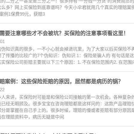
险的二分之一甚至是三分之一！很多持有“一分钱一分货”的消费观念
这么多？网上买保险到底靠谱吗？今天小伞君就用几个真实的理赔案
案例1保费99元，获赔3
需要注意哪些才不会被坑？买保险的注意事项看这里！
.01
的伪知识真的很多，一不小心就会掉进坑里，为了大家以后买保险不
理了传播的比较广的7个伪知识：伪知识 1：保险是骗人的 有句话是
实保险公司拒赔主要就以下三个原因：1. 不在保险范围内2. 在范围内
赔案例：这些保险拒赔的原因，居然都是病历的锅？
.22
多人来讲，买保险时可能是和保险公司接触的第一次机会。各种复杂
能已经无暇顾及。很多宝宝在咨询理赔都是这样问的：这款产品理赔
部分是掌握在自己手上的。很多时候，理赔的慢或者拒赔有部分原因
而在理赔资料中，病历无疑是中间