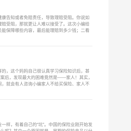
健康告知或者免赔责任，导致理赔受阻。你说如
理赔受阻，那就更让人难以接受了。这次小编给
关能保障哪些内容，最后能理赔到多少钱；二看
样的，这个妈妈自己很认真学习保险知识后，甚
方案后，发现最大的困难竟然是——家人！其实，
间，就会有人咨询小编家人不给买保险、家人不
一样，有着自己的“坑”。中国的保险业刚开始发
什么呢？其中一个原因就是，早期的保险产品以分