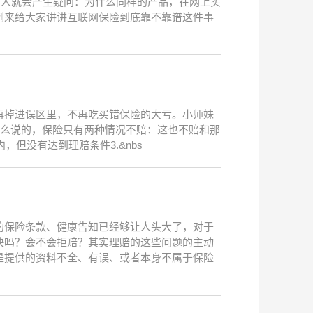
的人就会产生疑问：为什么同样的产品，在网上买
例来给大家讲讲互联网保险到底靠不靠谱这件事
再掉进误区里，不再吃买错保险的大亏。小师妹
这么说的，保险只有两种情况不赔：这也不赔和那
，但没有达到理赔条件3.&nbs
的保险条款、健康告知已经够让人头大了，对于
快吗？会不会拒赔？其实理赔的这些问题的主动
是提供的资料不全、有误、或者本身不属于保险