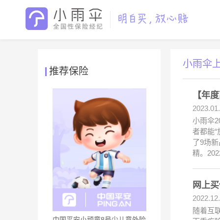
小雨伞
推荐保险
【年度
2023.01
小雨伞
者都能
了9场
精。20
网上买
2022.12
随着互
中国平安小顽童8号少儿意外险