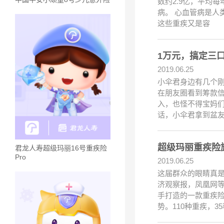
数约2.9亿，平均
病。 心血管病是人
这些重疾又是容
1万元，搞定三
2019.06.25
小伞君身边有几个
在朋友圈看到筹款
入，也怪不得宝妈
话，小伞君拿到盆
超级玛丽重疾险
君龙人寿超级玛丽16号重疾险
Pro
2019.06.25
这届群众的眼睛真是
济观察报，凤凰网
手打造的一款重疾
势。110种重疾，3