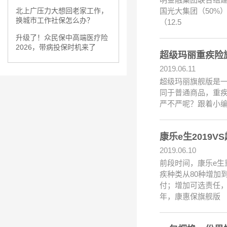
国光大集团（50%）
北上广压力大想回老家工作，
换城市工作社保怎么办？
（12.5
升级了！众民保中高端医疗险
2026，带病投保时机来了
超级玛丽重疾险
2019.06.11
超级玛丽旗舰版是
同于普通商品，重
严不严呢？跟着小编
康乐e生2019
2019.06.10
前段时间，康乐e生
疾种类从80种增加到
付；增加可选责任
年，康惠保旗舰版