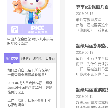
尊享e生保额几
2019.06.19
最近有款重疾险—
疗险，还需要买这个
（旗舰版），看着
中国人保金医保3号少儿中高端
医疗险(0免赔)
超级玛丽旗舰版
2019.06.19
最近，小雨伞平台接
热门文章
月排行
周排行
日排行
而已，为什么要让
一样，要被这群马
如何查询自己名下所有保单？
甲我就不认识你了..
一键查询全网保单看这里！
2026年成人重疾险推荐：超级
玛丽16号vs达尔文12号，谁是
超级玛丽重疾险
性价比之王
2019.06.11
工作可以断，社保不能断！小
超级玛丽重疾险旗舰
心福利清零！
明金融集团联合组建