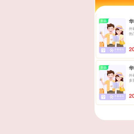
华
外
热
2
华
外
多
2