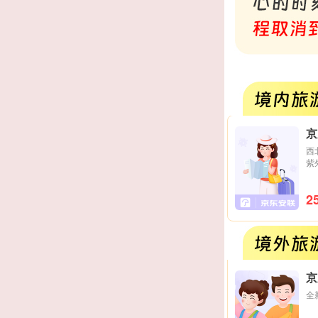
京
西
紫
2
京
全