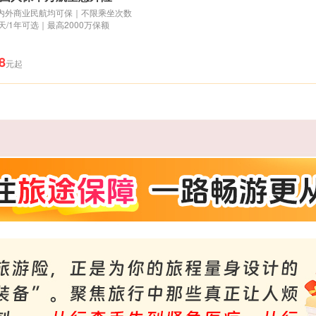
内外商业民航均可保｜不限乘坐次数
0天/1年可选｜最高2000万保额
8
元起