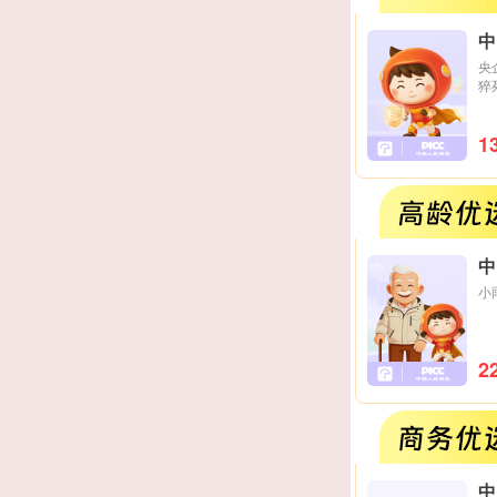
中
央
猝
1
中
小
2
中