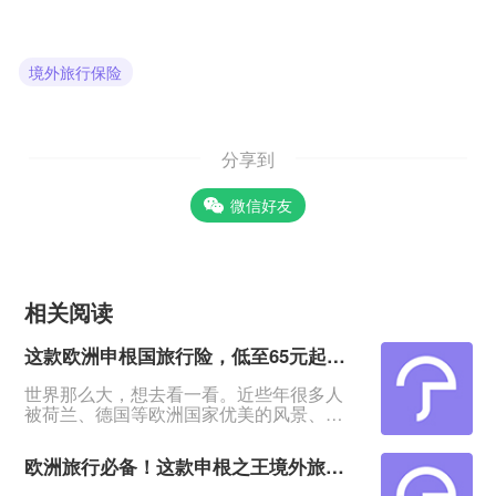
境外旅行保险
分享到
微信好友
相关阅读
这款欧洲申根国旅行险，低至65元起，最高保100万，全家都能保
世界那么大，想去看一看。近些年很多人
被荷兰、德国等欧洲国家优美的风景、安
逸的生活所吸引，纷纷想出国门看一看。
&nbsp;但这些欧洲申根国的医疗费用可不
欧洲旅行必备！这款申根之王境外旅行险，保障全面，低至65元起
低，以防突发意外、疾病或者财物遗失等
状况，一份境外旅行意外险必不可少。