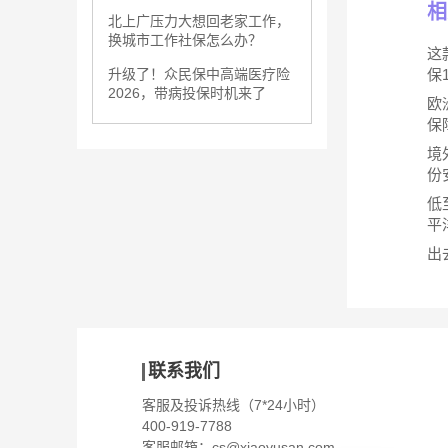
相
北上广压力大想回老家工作，
换城市工作社保怎么办？
这
保
升级了！众民保中高端医疗险
2026，带病投保时机来了
欧
保
境
份
低
平
出
联系我们
客服及投诉热线（7*24小时）
400-919-7788
客服邮箱：
cs@xiaoyusan.com