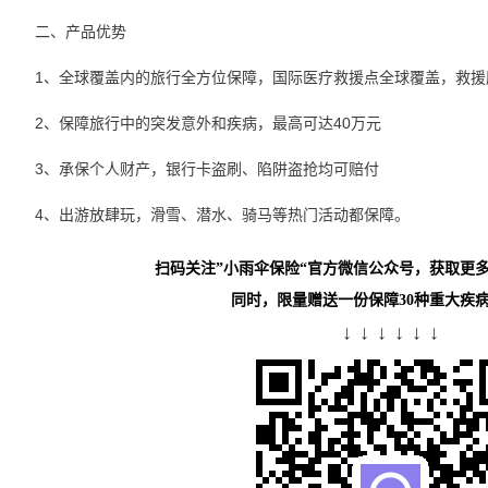
二、产品优势
1、全球覆盖内的旅行全方位保障，国际医疗救援点全球覆盖，救援
2、保障旅行中的突发意外和疾病，最高可达40万元
3、承保个人财产，银行卡盗刷、陷阱盗抢均可赔付
4、出游放肆玩，滑雪、潜水、骑马等热门活动都保障。
扫码关注”小雨伞保险“官方微信公众号，获取更
同时，限量赠送一份保障30种重大疾
↓ ↓ ↓ ↓ ↓ ↓