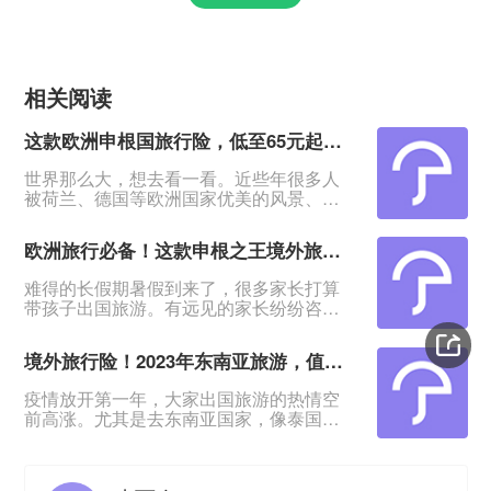
相关阅读
这款欧洲申根国旅行险，低至65元起，最高保100万，全家都能保
世界那么大，想去看一看。近些年很多人
被荷兰、德国等欧洲国家优美的风景、安
逸的生活所吸引，纷纷想出国门看一看。
&nbsp;但这些欧洲申根国的医疗费用可不
欧洲旅行必备！这款申根之王境外旅行险，保障全面，低至65元起
低，以防突发意外、疾病或者财物遗失等
状况，一份境外旅行意外险必不可少。
难得的长假期暑假到来了，很多家长打算
&nbsp;京东安联申根之王境外旅行保障计
带孩子出国旅游。有远见的家长纷纷咨询
划，专为欧洲出行的人群设计。产品保障
境外旅游险。&nbsp;出门在外，人身地不
全面，意外身故伤残、医疗费用、紧急医
熟，甚至语言不通，有很多未知的风险。
疗送返都包含，航班延误、证
境外旅行险！2023年东南亚旅游，值得备一份安行万里境外旅行险
提前备好境外旅游险是很重要的。&nbsp;
有欧洲出行计划的朋友，优先推荐这款，
疫情放开第一年，大家出国旅游的热情空
京东安联申根之王境外旅行保障计划：涵
前高涨。尤其是去东南亚国家，像泰国、
盖欧洲29个申根国家，可助力过签；既包
韩国、日本等，因为离自己国家近，还拥
含意外身故伤残、医疗费用报销、紧急医
有不一样的异域风土人情，吸引了越来越
疗运送，又有航班延误、
多国人。不过，出境旅游前，要做好各种