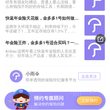
经常有朋友吐槽说，普通人要么没钱，要
么有钱找不到好的存钱工具；长期国债不
用想，想要高点的利息也没有，太难了！
&nbsp;有这种担忧的，我会推荐这款产品
快返年金险天花板，金多多1号如何做到存款平替？
——海港金多多1号年金保险：产品最快4
年回血，5年领年金，最高能领保费的
这两年大环境不稳定，利率持续下行，今
5.18%！&nbsp;特别适合有一笔闲钱、想
年还破了1，五年定存就仅有1.3%了。
资金稳定增值又退保无损失的人群。
&nbsp;不少投资稳健型的朋友表示，钱放
&nbsp;利率下行，保险2.0时代，来看这款
着没意思，该挪到哪里既安全、灵活，又
年金险适不适合
年金险王炸，金多多1号适合买吗？一文教你快返年金险怎么选
有更高的增值？&nbsp;快返年金险的出现
给了大家更好的选择。&nbsp;海港金多多1
&nbsp;这两年看上快返年金险的人实在是
号年金保险就是其中的翘楚：回血快，最
不少。但市场上产品多，很多人其实并不
快4年资金回稳；第5年起每年领最高
知道怎么选，选哪款？&nbsp;最近海港人
2.26%保费，本金一直在！期满返还保
寿推出了金多多1号年金保险，它的优势就
费！&nbsp
是回血更快、领钱更多。关注到的朋友都
小雨伞
问到这款产品适不适合买。&nbsp;那么接
点击关注
下来就给大家理清这两点：●&nbsp;快返
简单透明的保险经纪服务平台
年金险怎么选？●&nbsp;金多多1号能不能
成为合适之选？&nbsp;&nbsp;