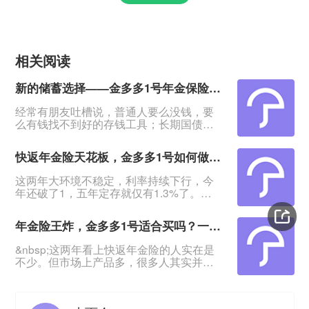
相关阅读
新的储蓄选择——金多多1号年金保险，4年回血5年起领
经常有朋友吐槽说，普通人要么没钱，要
么有钱找不到好的存钱工具；长期国债不
用想，想要高点的利息也没有，太难了！
&nbsp;有这种担忧的，我会推荐这款产品
快返年金险天花板，金多多1号如何做到存款平替？
——海港金多多1号年金保险：产品最快4
年回血，5年领年金，最高能领保费的
这两年大环境不稳定，利率持续下行，今
5.18%！&nbsp;特别适合有一笔闲钱、想
年还破了1，五年定存就仅有1.3%了。
资金稳定增值又退保无损失的人群。
&nbsp;不少投资稳健型的朋友表示，钱放
&nbsp;利率下行，保险2.0时代，来看这款
着没意思，该挪到哪里既安全、灵活，又
年金险适不适合
年金险王炸，金多多1号适合买吗？一文教你快返年金险怎么选
有更高的增值？&nbsp;快返年金险的出现
给了大家更好的选择。&nbsp;海港金多多1
&nbsp;这两年看上快返年金险的人实在是
号年金保险就是其中的翘楚：回血快，最
不少。但市场上产品多，很多人其实并不
快4年资金回稳；第5年起每年领最高
知道怎么选，选哪款？&nbsp;最近海港人
2.26%保费，本金一直在！期满返还保
寿推出了金多多1号年金保险，它的优势就
费！&nbsp
是回血更快、领钱更多。关注到的朋友都