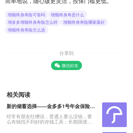
简单地说，随心版更灵活，投保门槛更低。
增额终身寿险可靠吗
增额终身寿是什么
增多多增额终身寿险怎么样
增额终身寿险哪家最好
增额终身寿险怎么选
分享到
微信好友
相关阅读
新的储蓄选择——金多多1号年金保险，4年回血5年起领
经常有朋友吐槽说，普通人要么没钱，要
么有钱找不到好的存钱工具；长期国债不
用想，想要高点的利息也没有，太难了！
&nbsp;有这种担忧的，我会推荐这款产品