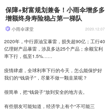
保障+财富规划兼备！小雨伞增多多
增额终身寿险稳占第一梯队
小雨伞课堂
2020.12.07
2020
90
40
年，中行原油宝暴雷，损失超
亿；工行
25
亿理财产品暴雷，涉及多达
个产品；余额宝利
1.5%
率下行，低至
……
疫情肆虐，全球利率下行的今天，怎么能保护好
我们的“钱袋子”，尽量不做一颗韭菜呢？
很简单，把“钱袋子”放到安全的地方去。
有些朋友可能知道，经济学上有个“不可能三