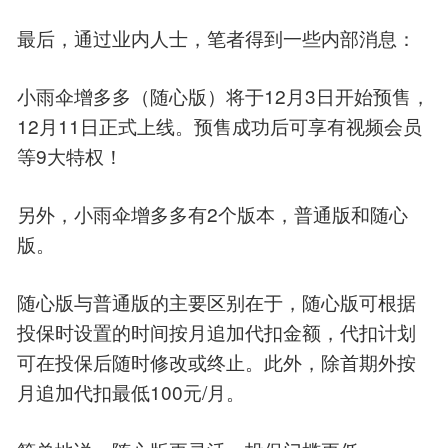
最后，通过业内人士，笔者得到一些内部消息：
12
3
小雨伞增多多（随心版）将于
月
日开始预售，
12
11
月
日正式上线。预售成功后可享有视频会员
9
等
大特权！
2
另外，小雨伞增多多有
个版本，普通版和随心
版。
随心版与普通版的主要区别在于，随心版可根据
投保时设置的时间按月追加代扣金额，代扣计划
可在投保后随时修改或终止。此外，除首期外按
100
/
月追加代扣最低
元
月。