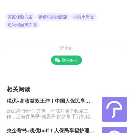
家庭保险方案
超级玛丽旗舰版
小雨伞保险
超级玛丽重疾险
分享到
微信好友
相关阅读
税优+高收益双王炸！中国人保民享福终身护理险，十年收益186%还能省税10800元？
2025年倒计时开启，年底前除了收尾工
作，还有件关乎“钱袋子”的大事千万别错过
——税收优惠！中国人保作为新中国首家
保险公司、“共和国长子”，响应国家号召重
央企背书+税优buff！人保民享福护理险测评：70岁能投，健康告知仅2条，闭眼冲不亏？
磅推出互联网专属新品——民享福终身护