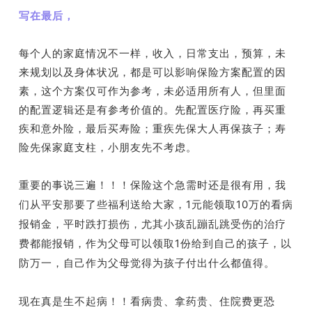
写在最后，
每个人的家庭情况不一样，收入，日常支出，预算，未
来规划以及身体状况，都是可以影响保险方案配置的因
素，这个方案仅可作为参考，未必适用所有人，但里面
的配置逻辑还是有参考价值的。先配置医疗险，再买重
疾和意外险，最后买寿险；重疾先保大人再保孩子；寿
险先保家庭支柱，小朋友先不考虑。
重要的事说三遍！！！保险这个急需时还是很有用，我
1
10
们从平安那要了些福利送给大家，
元能领取
万的看病
报销金，平时跌打损伤，尤其小孩乱蹦乱跳受伤的治疗
1
费都能报销，作为父母可以领取
份给到自己的孩子，以
防万一，自己作为父母觉得为孩子付出什么都值得。
现在真是生不起病！！看病贵、拿药贵、住院费更恐