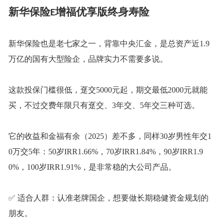
新华保险
增福优享版终身寿险
E
新华保险也是老七家之一，背靠中央汇金，是总资产近
1.9
万亿的国有大型险企，品牌实力不需要多说。
这款投保门槛很低，趸交
5000元起，期交最低2000元就能
买，不过交费年限只有趸交、3年交、5年交三种可选。
它的收益和金福有余（
2025）差不多，同样30岁男性年交1
0万交5年：50岁IRR1.66%，70岁IRR1.84%，90岁IRR1.9
0%，100岁IRR1.91%，是非常稳的大公司产品。
✅ 适合人群：认准老牌国企，想要做长期稳健资金规划的
朋友。