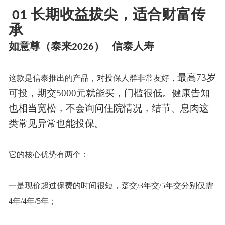
长期收益拔尖，适合财富传
01
承
如意尊（泰来
）
信泰人寿
2026
最高
73岁
这款是信泰推出的产品，对投保人群非常友好，
可投，期交5000元就能买，门槛很低。
健康告知
也相当宽松，不会询问住院情况，结节、息肉这
类常见异常也能投保。
它的核心优势有两个：
一是现价超过保费的时间很短，趸交
/3年交/5年交分别仅需
4年/4年/5年；