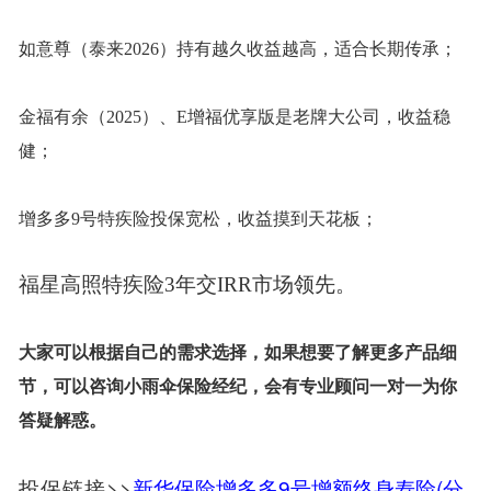
如意尊（泰来
2026）持有越久收益越高，适合长期传承；
金福有余（
2025）、E增福优享版是老牌大公司，收益稳
健；
增多多
9号特疾险投保宽松，收益摸到天花板；
福星高照特疾险
3年交IRR市场领先。
大家可以根据自己的需求选择，如果想要了解更多产品细
节，可以咨询小雨伞保险经纪，会有专业顾问一对一为你
答疑解惑。
投保链接>>
新华保险增多多9号增额终身寿险(分