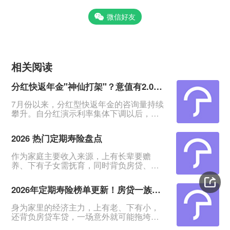
微信好友
相关阅读
分红快返年金"神仙打架"？意值有2.0深度测评！
7月份以来，分红型快返年金的咨询量持续
攀升。自分红演示利率集体下调以后，相
比于分红增额寿险含分红远端IRR约
2.9%、30年IRR约2.6%的表现，快返年金
2026 热门定期寿险盘点
从第5年末起就能领约3%的年金及红利，
能更能快速抓住客户的眼球。&nbsp;在整
作为家庭主要收入来源，上有长辈要赡
体热度上升的同时，各家保险公司也纷纷
养、下有子女需抚育，同时背负房贷、车
推出主力产品，快返年金赛道进入&quot;
贷压力，一旦遭遇意外变故，整个家庭经
神仙打架&quot;阶段：中意、陆家嘴、新
济很容易陷入崩塌。定期寿险凭借低廉保
华等
2026年定期寿险榜单更新！房贷一族必备！
费、高额保障的优势，成为普通家庭门槛
最低、实用性最强的刚需保障。如今市面
身为家里的经济主力，上有老、下有小，
上定寿产品层出不穷，不同产品在理赔规
还背负房贷车贷，一场意外就可能拖垮全
则、健康告知、免责条款上差异明显，普
家。价格亲民的定期寿险，成了普通人门
通人挑选时极易踩雷。本篇整理 2026 最