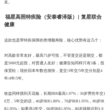
友。
福星高照特疾险（安泰睿泽版）
复星联合
|
健康
这款也是带特疾保障的类增额寿险，核心优势有这几个：
对高龄非常友好，最高
75岁可投，不管趸交还是期交，都
是5000元起投，对普通人友好；健康告知同样只有3条，投
保宽松；现价回本年数也很快，趸交/3年交/5年交分别是4
年/4年/5年。
收益同样摸到天花板，长期
IRR最高1.97%：30岁男性年交1
0万，5年交的话，40岁IRR1.80%，70岁IRR1.95%，80岁IR
R1.95%；如果选3年交，60岁IRR1.95%，80岁就能达到1.9