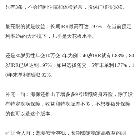
只有3条，不会询问住院和体检异常，投保门槛很宽松。
最亮眼的就是收益：长期
IRR最高可达1.97%，在当前预定
利率2%的大环境下，几乎是天花板水平。
还是
30岁男性年交10万交5年为例：40岁IRR就有1.83%，80
岁IRR已经达到1.97%；如果选择趸交，5年末单利1.77%，1
0年末单利能到2.02%。
补充一句：海保还推出了增多多
9号增额终身寿险，除了没
有特定疾病保障，收益和特疾版差不多，不想要额外保障
的也可以选这个版本。
✅ 适合人群：想要安全存钱，长期锁定稳定高收益的朋