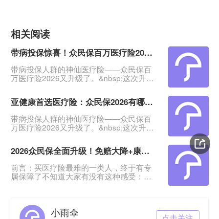
相关阅读
带病投保惊喜！众民保百万医疗险2026五大亮点
带病投保人群的神仙医疗险——众民保百
万医疗险2026又升级了。&nbsp;这次升
级，理赔门槛降低了，免赔额最低可降至1
万；增加康复医疗责任、慢病原研药/进口
亚健康首选医疗险：众民保2026有哪些亮点
药线上直赔、严重既往症保障等。&nbsp;
咱们今天就来聊一聊众民保2026的亮点，
带病投保人群的神仙医疗险——众民保百
看它给带病人群带来哪些好保障。
万医疗险2026又升级了。&nbsp;这次升
&nbsp;&nbsp;一、投保门槛超低，等待期
级，理赔门槛降低了，免赔额最低可降至1
30天&nbsp;众民保百万医疗险2026的
万；增加康复医疗责任、慢病原研药/进口
2026众民保全面升级！免赔大降+康复可赔，带病、高龄投保首选它
药线上直赔、严重既往症保障等。&nbsp;
咱们今天就来聊一聊众民保2026的亮点，
前言：买医疗险最难的一类人，终于有专
看它给带病人群带来哪些好保障。
属保障了不知道大家有没有这种感受：身
&nbsp;&nbsp;一、投保门槛超低，等待期
体健康的年轻人，随便买一款百万医疗险
30天&nbsp;众民保百万医疗险2026的
都很轻松。但只要身上有点小毛病、年纪
偏大、或者从事高危工作，投保立马碰
小雨伞
壁！体检查出结节、胃炎、三高，健康告
点击关注