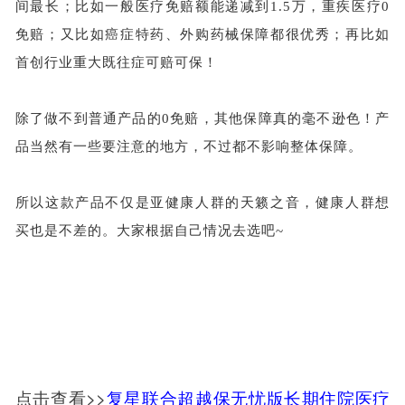
间最长；比如一般医疗免赔额能递减到1.5万，重疾医疗0
免赔；又比如癌症特药、外购药械保障都很优秀；再比如
首创行业重大既往症可赔可保！
除了做不到普通产品的
0免赔，其他保障真的毫不逊色！产
品当然有一些要注意的地方，不过都不影响整体保障。
所以这款产品不仅是亚健康人群的天籁之音，健康人群想
买也是不差的。大家根据自己情况去选吧
~
点击查看>>
复星联合超越保无忧版长期住院医疗