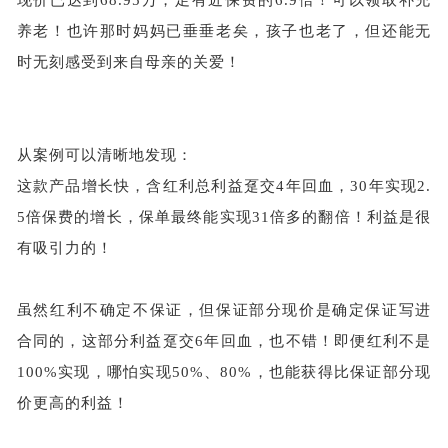
现价已达到68.95万，足有近保费的6.9倍！可以领取补充
养老！也许那时妈妈已垂垂老矣，孩子也老了，但还能无
时无刻感受到来自母亲的关爱！
从案例可以清晰地发现：
这款产品增长快，含红利总利益趸交
4年回血，30年实现2.
5倍保费的增长，保单最终能实现31倍多的翻倍！利益是很
有吸引力的！
虽然红利不确定不保证，但保证部分现价是确定保证写进
合同的，这部分利益趸交
6年回血，也不错！即便红利不是
100%实现，哪怕实现50%、80%，也能获得比保证部分现
价更高的利益！