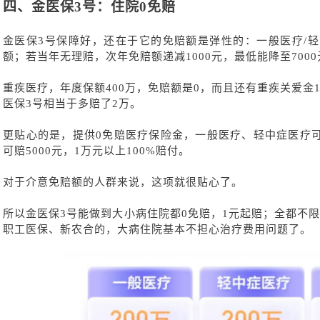
四、
金医保
3号：住院0免赔
金医保
3号保障好，还在于它的免赔额是弹性的：一般医疗/轻
额；若当年无理赔，次年免赔额递减1000元，最低能降至700
重疾医疗，年度保额
400万，免赔额是0，而且还有重疾关爱金
医保3号相当于多赔了2万。
更贴心的是，提供
0免赔医疗保险金，一般医疗、轻中症医疗可
可赔5000元，1万元以上100%赔付。
对于介意免赔额的人群来说，这项就很贴心了。
所以金医保
3号能做到大小病住院都0免赔，1元起赔；全都不限
职工医保、新农合的，大病住院基本不担心治疗费用问题了。