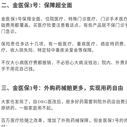
二、
金医保
3号：保障超全面
金医保
3号保障全面，住院医疗、特殊门诊医疗、门诊手术医疗
础费用都覆盖。买医疗险要注意看这点，有些产品就不保门诊
门急诊。
保险责任多达十几项，有一般医疗、重疾医疗、癌症特药费
疗、收入损失险、特定轻中重疾关爱金等保障。
不仅大小病医疗费都报销，不必担心大病没钱治；院内、外费
乎不用花自己钱。
三、
金医保
3号：外购药械赔更多，实现用药自由
大家也发现了，自
DRG医改后，很多好药需要到院外药店自费
原研药，一般家庭用不起。
百万医疗险随之改革，增加了外购药械保障。但金医保
3号的
付：