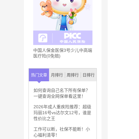
中国人保金医保3号少儿中高端
医疗险(0免赔)
热门文章
月排行
周排行
日排行
如何查询自己名下所有保单？
一键查询全网保单看这里！
2026年成人重疾险推荐：超级
玛丽16号vs达尔文12号，谁是
性价比之王
工作可以断，社保不能断！小
心福利清零！