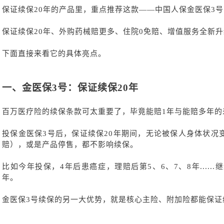
保证续保
20年的产品里，重点推荐这款——中国人保金医保3
保证续保
20年、外购药械赔更多、住院0免赔、增值服务全新升
下面直接来看它的具体亮点。
一、
金医保
3号：保证续保20年
百万医疗险的续保条款可太重要了，毕竟能赔
1年与能赔多年
投保金医保
3号后，保证续保20年期间，无论被保人身体状况
赔），或是产品停售，都不影响续保。
比如今年投保，
4年后患癌症，理赔后第5、6、7、8年....
年。
金医保
3号续保的另一大优势，就是核心主险、附加险都能保证